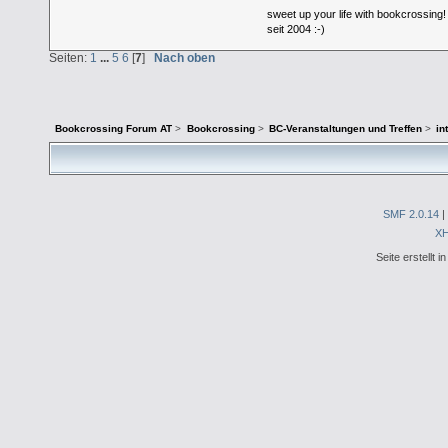
sweet up your life with bookcrossing!
seit 2004 :-)
Seiten:
1
...
5
6
[
7
]
Nach oben
Bookcrossing Forum AT
>
Bookcrossing
>
BC-Veranstaltungen und Treffen
>
in
SMF 2.0.14
|
X
Seite erstellt 