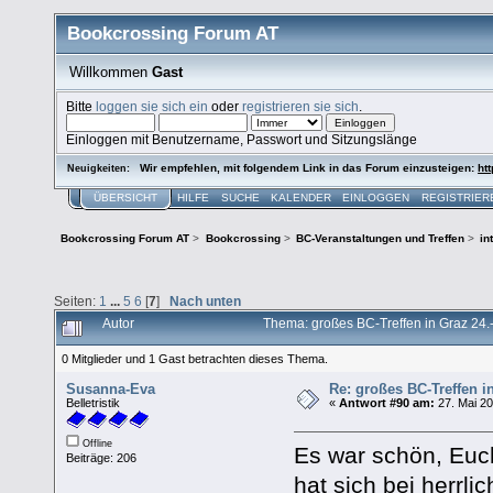
Bookcrossing Forum AT
Willkommen
Gast
Bitte
loggen sie sich ein
oder
registrieren sie sich
.
Einloggen mit Benutzername, Passwort und Sitzungslänge
Wir empfehlen, mit folgendem Link in das Forum einzusteigen:
htt
Neuigkeiten:
ÜBERSICHT
HILFE
SUCHE
KALENDER
EINLOGGEN
REGISTRIER
Bookcrossing Forum AT
>
Bookcrossing
>
BC-Veranstaltungen und Treffen
>
in
Seiten:
1
...
5
6
[
7
]
Nach unten
Autor
Thema: großes BC-Treffen in Graz 24
0 Mitglieder und 1 Gast betrachten dieses Thema.
Susanna-Eva
Re: großes BC-Treffen i
Belletristik
«
Antwort #90 am:
27. Mai 20
Offline
Es war schön, Euch
Beiträge: 206
hat sich bei herrli