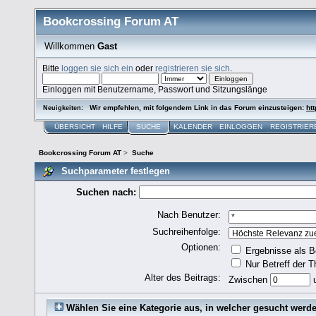
Bookcrossing Forum AT
Willkommen
Gast
Bitte
loggen sie sich ein
oder
registrieren sie sich
.
Einloggen mit Benutzername, Passwort und Sitzungslänge
Wir empfehlen, mit folgendem Link in das Forum einzusteigen:
htt
Neuigkeiten:
ÜBERSICHT
HILFE
SUCHE
KALENDER
EINLOGGEN
REGISTRIER
Bookcrossing Forum AT
>
Suche
Suchparameter festlegen
Suchen nach:
Nach Benutzer:
Suchreihenfolge:
Optionen:
Ergebnisse als B
Nur Betreff der 
Alter des Beitrags:
Zwischen
Wählen Sie eine Kategorie aus, in welcher gesucht werde