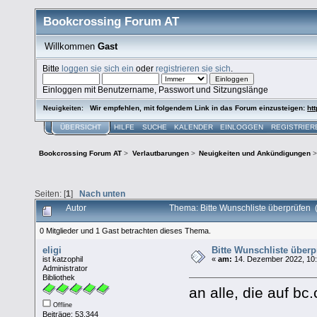
Bookcrossing Forum AT
Willkommen
Gast
Bitte
loggen sie sich ein
oder
registrieren sie sich
.
Einloggen mit Benutzername, Passwort und Sitzungslänge
Wir empfehlen, mit folgendem Link in das Forum einzusteigen:
htt
Neuigkeiten:
ÜBERSICHT
HILFE
SUCHE
KALENDER
EINLOGGEN
REGISTRIER
Bookcrossing Forum AT
>
Verlautbarungen
>
Neuigkeiten und Ankündigungen
>
Seiten: [
1
]
Nach unten
Autor
Thema: Bitte Wunschliste überprüfen
0 Mitglieder und 1 Gast betrachten dieses Thema.
eligi
Bitte Wunschliste überp
ist katzophil
«
am:
14. Dezember 2022, 10:
Administrator
Bibliothek
an alle, die auf b
Offline
Beiträge: 53.344