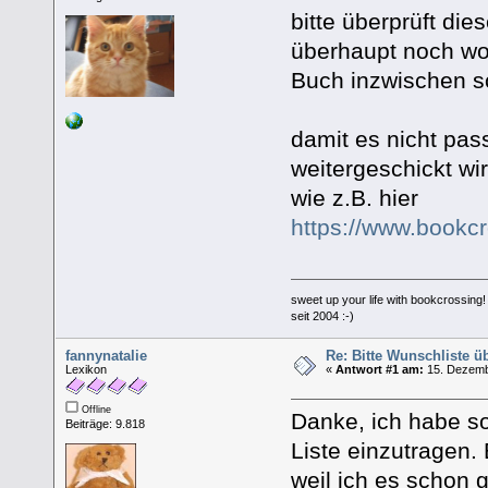
bitte überprüft die
überhaupt noch woll
Buch inzwischen s
damit es nicht pas
weitergeschickt wi
wie z.B. hier
https://www.bookc
sweet up your life with bookcrossing!
seit 2004 :-)
fannynatalie
Re: Bitte Wunschliste ü
Lexikon
«
Antwort #1 am:
15. Dezemb
Offline
Danke, ich habe so
Beiträge: 9.818
Liste einzutragen. 
weil ich es schon