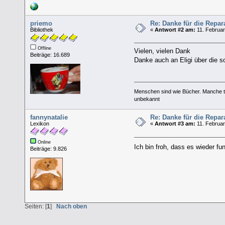
priemo
Re: Danke für die Repa
Bibliothek
«
Antwort #2 am:
11. Februar
Offline
Vielen, vielen Dank
Beiträge: 16.689
Danke auch an Eligi über die so
Menschen sind wie Bücher. Manche tä
unbekannt
fannynatalie
Re: Danke für die Repa
Lexikon
«
Antwort #3 am:
11. Februar
Online
Ich bin froh, dass es wieder fu
Beiträge: 9.826
Seiten: [
1
]
Nach oben