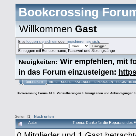
Bookcrossing Foru
Willkommen
Gast
Bitte
loggen sie sich ein
oder
registrieren sie sich
.
Einloggen mit Benutzername, Passwort und Sitzungslänge
Wir empfehlen, mit 
Neuigkeiten:
in das Forum einzusteigen:
https
ÜBERSICHT
HILFE
SUCHE
KALENDER
EINLOGGEN
REGISTRIER
Bookcrossing Forum AT
>
Verlautbarungen
>
Neuigkeiten und Ankündigungen
>
Seiten: [
1
]
Nach unten
Autor
Thema: Danke für die Reparatur des 
0 Mitglieder und 1 Gast betrach