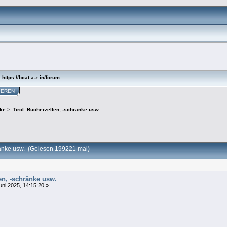
:
https://bcat.a-z.in/forum
IEREN
ke
>
Tirol: Bücherzellen, -schränke usw.
ränke usw. (Gelesen 199221 mal)
len, -schränke usw.
uni 2025, 14:15:20 »