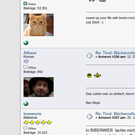
Online
Beiträge: 53.351
sweet up your life with bookcross
seit 2004 :-)
Atheos
Re: Tirol: Bücherzel
Roman
«
Antwort #156 am:
12. D
Offline
Beiträge: 842
Das Leben war so einfach, bevor w
Ben Wyld
lesewurm
Re: Tirol: Bücherzel
Bibliothek
«
Antwort #157 am:
20. J
Offline
In BIBERWIER lachte mich 
Beiträge: 15.022