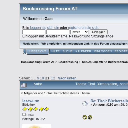
Bookcrossing Forum AT
Willkommen
Gast
Bitte
loggen sie sich ein
oder
registrieren sie sich
.
Einloggen mit Benutzername, Passwort und Sitzungslänge
Wir empfehlen, mit folgendem Link in das Forum einzusteigen
Neuigkeiten:
ÜBERSICHT
HILFE
SUCHE
KALENDER
EINLOGGEN
REGISTR
Bookcrossing Forum AT
>
Bookcrossing
>
OBCZs und offene Bücherschrän
Seiten:
1
...
9
10
[
11
]
12
Nach unten
Autor
Thema: Tirol: Bücherzellen, -sch
0 Mitglieder und 1 Gast betrachten dieses Thema.
lesewurm
Re: Tirol: Bücherzel
Bibliothek
«
Antwort #150 am:
29. J
Offline
Beiträge: 15.022