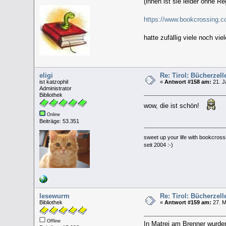
(innen ist sie leider ohne Reg
https://www.bookcrossing.
hatte zufällig viele noch vie
eligi
Re: Tirol: Bücherzel
ist katzophil
«
Antwort #158 am:
21. J
Administrator
Bibliothek
wow, die ist schön!
Online
Beiträge: 53.351
sweet up your life with bookcross
seit 2004 :-)
lesewurm
Re: Tirol: Bücherzel
Bibliothek
«
Antwort #159 am:
27. M
Offline
In Matrei am Brenner wurde