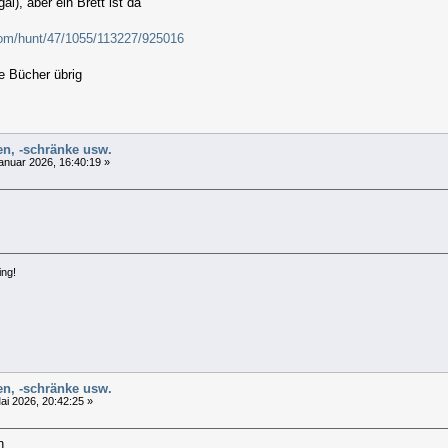
al), aber ein Brett ist da
com/hunt/47/1055/113227/925016
le Bücher übrig
len, -schränke usw.
anuar 2026, 16:40:19 »
ing!
len, -schränke usw.
ai 2026, 20:42:25 »
n