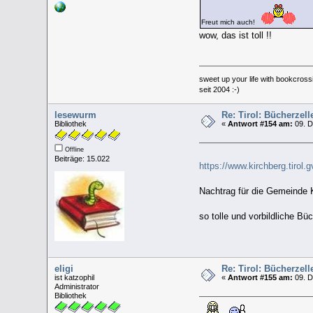
Freut mich auch!
wow, das ist toll !!
sweet up your life with bookcross
seit 2004 :-)
lesewurm
Re: Tirol: Bücherzel
Bibliothek
«
Antwort #154 am:
09. D
Offline
Beiträge: 15.022
https://www.kirchberg.tiro
Nachtrag für die Gemeinde K
so tolle und vorbildliche B
eligi
Re: Tirol: Bücherzel
ist katzophil
«
Antwort #155 am:
09. D
Administrator
Bibliothek