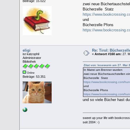
Beiträge: 15.022
zwei neue Büchertauschstell
Bücherzelle Statz
https://www.bookcrossing.
und
Bücherzelle Pfons
https://www.bookcrossing.
eligi
Re: Tirol: Bücherzel
ist katzophil
«
Antwort #160 am:
27. M
Administrator
Bibliothek
Zitat von: lesewurm am 27. Mai 
In Matrei am Brenner wurden
Online
zwei neue Büchertauschstellen ein
Beiträge: 53.351
Bücherzelle Statz
https://www.bookcrossing.com/hu
und
Bücherzelle Pfons
https://www.bookcrossing.com/hu
und so viele Bücher hast du
sweet up your life with bookcross
seit 2004 :-)