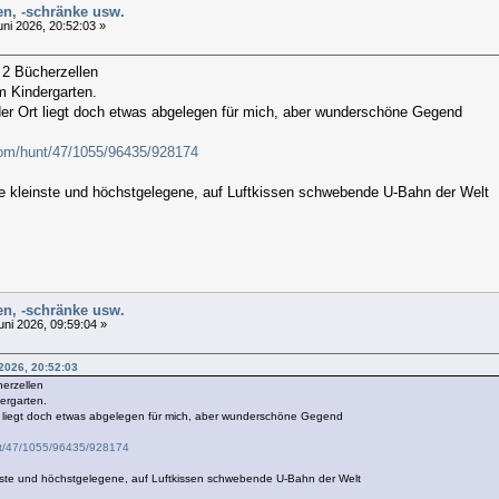
len, -schränke usw.
uni 2026, 20:52:03 »
 2 Bücherzellen
 Kindergarten.
der Ort liegt doch etwas abgelegen für mich, aber wunderschöne Gegend
com/hunt/47/1055/96435/928174
die kleinste und höchstgelegene, auf Luftkissen schwebende U-Bahn der Welt
len, -schränke usw.
uni 2026, 09:59:04 »
2026, 20:52:03
erzellen
ergarten.
rt liegt doch etwas abgelegen für mich, aber wunderschöne Gegend
nt/47/1055/96435/928174
einste und höchstgelegene, auf Luftkissen schwebende U-Bahn der Welt