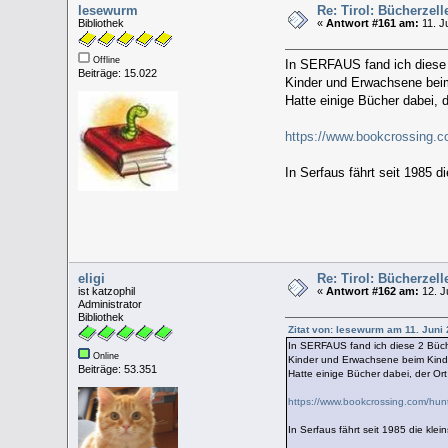
lesewurm
Re: Tirol: Bücherzel
Bibliothek
«
Antwort #161 am:
11. J
Offline
In SERFAUS fand ich diese
Beiträge: 15.022
Kinder und Erwachsene beim
Hatte einige Bücher dabei, 
https://www.bookcrossing.
In Serfaus fährt seit 1985 
eligi
Re: Tirol: Bücherzel
ist katzophil
«
Antwort #162 am:
12. J
Administrator
Bibliothek
Zitat von: lesewurm am 11. Juni 
In SERFAUS fand ich diese 2 Büch
Online
Kinder und Erwachsene beim Kind
Beiträge: 53.351
Hatte einige Bücher dabei, der O
https://www.bookcrossing.com/hu
In Serfaus fährt seit 1985 die kl