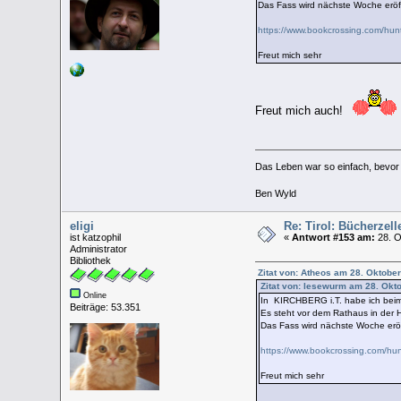
Das Fass wird nächste Woche eröff
https://www.bookcrossing.com/hu
Freut mich sehr
Freut mich auch!
Das Leben war so einfach, bevor w
Ben Wyld
eligi
Re: Tirol: Bücherzel
ist katzophil
«
Antwort #153 am:
28. O
Administrator
Bibliothek
Zitat von: Atheos am 28. Oktober
Zitat von: lesewurm am 28. Okt
Online
In KIRCHBERG i.T. habe ich beim 
Beiträge: 53.351
Es steht vor dem Rathaus in der 
Das Fass wird nächste Woche eröf
https://www.bookcrossing.com/h
Freut mich sehr