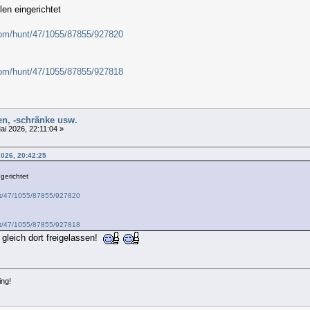
en eingerichtet
com/hunt/47/1055/87855/927820
com/hunt/47/1055/87855/927818
len, -schränke usw.
ai 2026, 22:11:04 »
2026, 20:42:25
gerichtet
nt/47/1055/87855/927820
nt/47/1055/87855/927818
 gleich dort freigelassen!
ing!