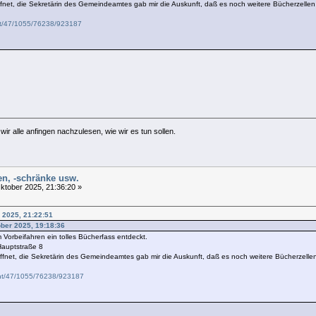
net, die Sekretärin des Gemeindeamtes gab mir die Auskunft, daß es noch weitere Bücherzellen
nt/47/1055/76238/923187
ir alle anfingen nachzulesen, wie wir es tun sollen.
len, -schränke usw.
ktober 2025, 21:36:20 »
 2025, 21:22:51
ober 2025, 19:18:36
Vorbeifahren ein tolles Bücherfass entdeckt.
Hauptstraße 8
fnet, die Sekretärin des Gemeindeamtes gab mir die Auskunft, daß es noch weitere Bücherzelle
unt/47/1055/76238/923187