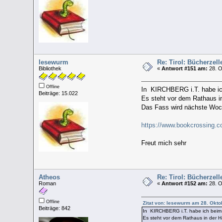
lesewurm
Re: Tirol: Bücherzel
Bibliothek
«
Antwort #151 am:
28. O
Offline
In KIRCHBERG i.T. habe ich
Beiträge: 15.022
Es steht vor dem Rathaus i
Das Fass wird nächste Woch
https://www.bookcrossing.
Freut mich sehr
Atheos
Re: Tirol: Bücherzel
Roman
«
Antwort #152 am:
28. O
Offline
Zitat von: lesewurm am 28. Okto
Beiträge: 842
In KIRCHBERG i.T. habe ich beim V
Es steht vor dem Rathaus in der H