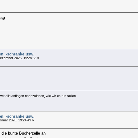
ing!
len, -schränke usw.
ezember 2025, 19:28:53 »
ir alle anfingen nachzulesen, wie wir es tun sollen.
len, -schränke usw.
anuar 2026, 19:24:49 »
die bunte Bücherzelle an