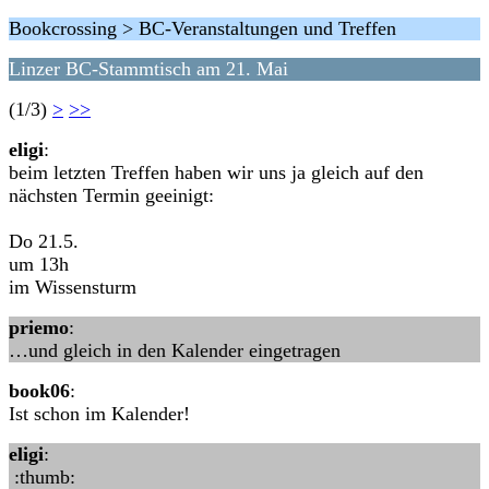
Bookcrossing > BC-Veranstaltungen und Treffen
Linzer BC-Stammtisch am 21. Mai
(1/3)
>
>>
eligi
:
beim letzten Treffen haben wir uns ja gleich auf den
nächsten Termin geeinigt:
Do 21.5.
um 13h
im Wissensturm
priemo
:
…und gleich in den Kalender eingetragen
book06
:
Ist schon im Kalender!
eligi
:
:thumb: