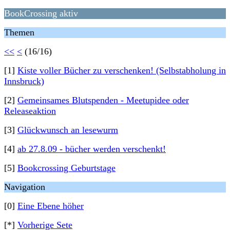
BookCrossing aktiv
Themen
<<
<
(16/16)
[1]
Kiste voller Bücher zu verschenken! (Selbstabholung in
Innsbruck)
[2]
Gemeinsames Blutspenden - Meetupidee oder
Releaseaktion
[3]
Glückwunsch an lesewurm
[4]
ab 27.8.09 - bücher werden verschenkt!
[5]
Bookcrossing Geburtstage
Navigation
[0]
Eine Ebene höher
[*]
Vorherige Sete