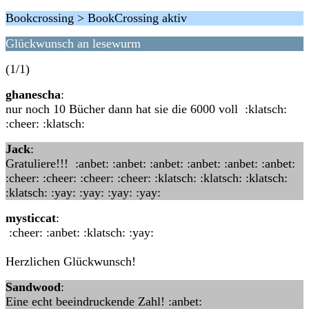
Bookcrossing > BookCrossing aktiv
Glückwunsch an lesewurm
(1/1)
ghanescha
:
nur noch 10 Bücher dann hat sie die 6000 voll :klatsch:
:cheer: :klatsch:
Jack
:
Gratuliere!!! :anbet: :anbet: :anbet: :anbet: :anbet: :anbet:
:cheer: :cheer: :cheer: :cheer: :klatsch: :klatsch: :klatsch:
:klatsch: :yay: :yay: :yay: :yay:
mysticcat
:
:cheer: :anbet: :klatsch: :yay:
Herzlichen Glückwunsch!
Sandwood
:
Eine echt beeindruckende Zahl! :anbet: