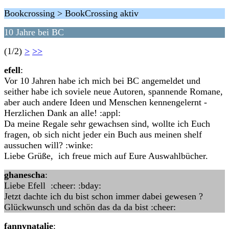
Bookcrossing > BookCrossing aktiv
10 Jahre bei BC
(1/2)
>
>>
efell
:
Vor 10 Jahren habe ich mich bei BC angemeldet und
seither habe ich soviele neue Autoren, spannende Romane,
aber auch andere Ideen und Menschen kennengelernt -
Herzlichen Dank an alle! :appl:
Da meine Regale sehr gewachsen sind, wollte ich Euch
fragen, ob sich nicht jeder ein Buch aus meinen shelf
aussuchen will? :winke:
Liebe Grüße, ich freue mich auf Eure Auswahlbücher.
ghanescha
:
Liebe Efell :cheer: :bday:
Jetzt dachte ich du bist schon immer dabei gewesen ?
Glückwunsch und schön das da da bist :cheer:
fannynatalie
: