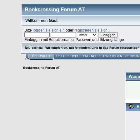
Bookcrossing Forum AT
Willkommen
Gast
Bitte
loggen sie sich ein
oder
registrieren sie sich
.
Einloggen mit Benutzername, Passwort und Sitzungslänge
Wir empfehlen, mit folgendem Link in das Forum einzusteigen
Neuigkeiten:
ÜBERSICHT
HILFE
SUCHE
KALENDER
EINLOGGEN
REGISTR
Bookcrossing Forum AT
Warn
E