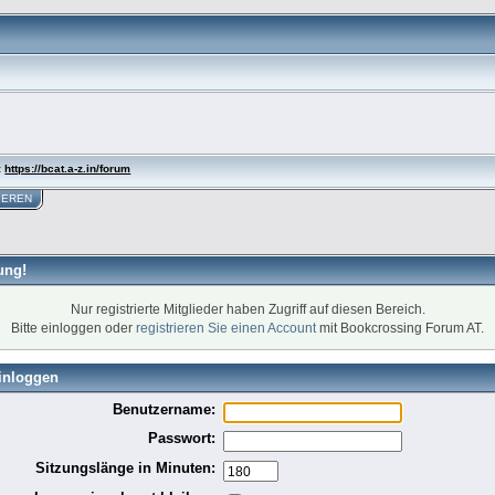
:
https://bcat.a-z.in/forum
IEREN
ung!
Nur registrierte Mitglieder haben Zugriff auf diesen Bereich.
Bitte einloggen oder
registrieren Sie einen Account
mit Bookcrossing Forum AT.
inloggen
Benutzername:
Passwort:
Sitzungslänge in Minuten: