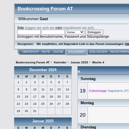
Bookcrossing Forum AT
Willkommen
Gast
Bitte
loggen sie sich ein
oder
registrieren sie sich
.
Einloggen mit Benutzername, Passwort und Sitzungslänge
Wir empfehlen, mit folgendem Link in das Forum einzusteigen:
htt
Neuigkeiten:
ÜBERSICHT
HILFE
SUCHE
KALENDER
EINLOGGEN
REGISTRIER
Bookcrossing Forum AT
>
Kalender
>
Januar 2025
>
Woche 4
Dezember 2024
«
S
M
D
M
D
F
S
Sonntag
1
2
3
4
5
6
7
8
9
10
11
12
13
14
19
Geburtstage:
linguistkris (47
15
16
17
18
19
20
21
Montag
22
23
24
25
26
27
28
29
30
31
20
Januar 2025
Dienstag
S
M
D
M
D
F
S