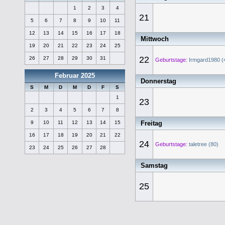
1
2
3
4
21
5
6
7
8
9
10
11
12
13
14
15
16
17
18
Mittwoch
19
20
21
22
23
24
25
22
26
27
28
29
30
31
Geburtstage:
Irmgard1980 (
Februar 2025
Donnerstag
S
M
D
M
D
F
S
1
23
2
3
4
5
6
7
8
Freitag
9
10
11
12
13
14
15
16
17
18
19
20
21
22
24
Geburtstage:
taletree (80)
23
24
25
26
27
28
Samstag
25