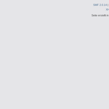
SMF 2.0.14
|
X
Seite erstellt 