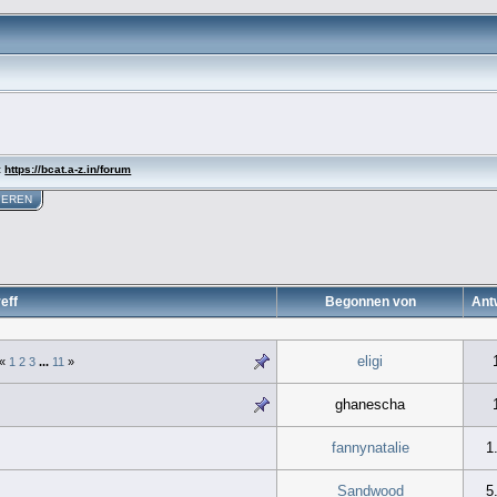
:
https://bcat.a-z.in/forum
IEREN
eff
Begonnen von
Ant
eligi
«
1
2
3
...
11
»
ghanescha
fannynatalie
1
Sandwood
5