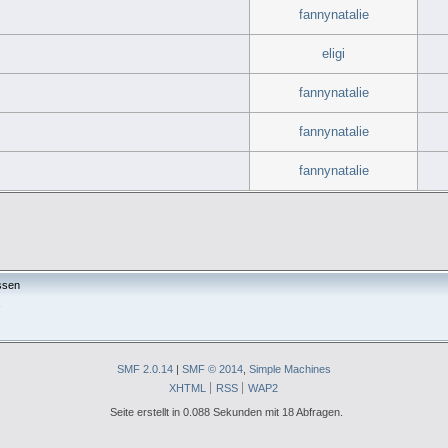
fannynatalie
eligi
fannynatalie
fannynatalie
fannynatalie
ssen
a
SMF 2.0.14
|
SMF © 2014
,
Simple Machines
XHTML
RSS
WAP2
Seite erstellt in 0.088 Sekunden mit 18 Abfragen.