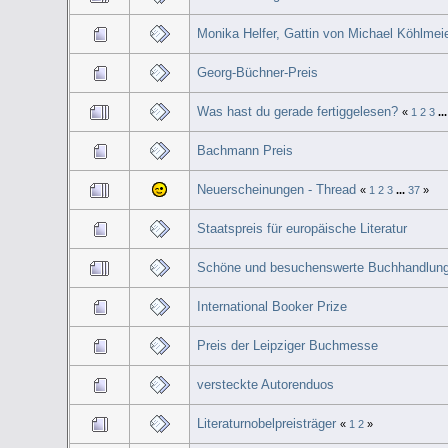
Monika Helfer, Gattin von Michael Köhlmeie
Georg-Büchner-Preis
Was hast du gerade fertiggelesen?
«
1
2
3
..
Bachmann Preis
Neuerscheinungen - Thread
«
1
2
3
...
37
»
Staatspreis für europäische Literatur
Schöne und besuchenswerte Buchhandlun
International Booker Prize
Preis der Leipziger Buchmesse
versteckte Autorenduos
Literaturnobelpreisträger
«
1
2
»