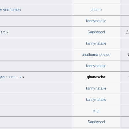
r verstorben
priemo
fannynatalie
Sandwood
2
.
171
»
fannynatalie
anathema-device
fannynatalie
gen
ghanescha
«
1
2
3
...
7
»
fannynatalie
fannynatalie
eligi
Sandwood