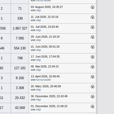
von
fannynatalie
03. August 2026, 16:35:27
2
71
von
eligi
11. Juli 2026, 22:15:16
1
338
von
eligi
01. Juli 2026, 23:03:40
.558
1.867.327
von
eligi
29. Juni 2026, 21:19:19
8
7.095
von
eligi
21. Juni 2026, 00:01:20
546
554.130
von
eligi
17. Juni 2026, 17:04:35
1
798
von
eligi
05. Mai 2026, 22:04:31
92
127.181
von
eligi
13. April 2026, 10:49:40
3
8.166
von
fannynatalie
20. März 2026, 20:46:59
1
3.308
von
eligi
30. Dezember 2025, 22:43:48
11
20.432
von
eligi
01. Dezember 2025, 21:06:22
17
42.668
von
eligi