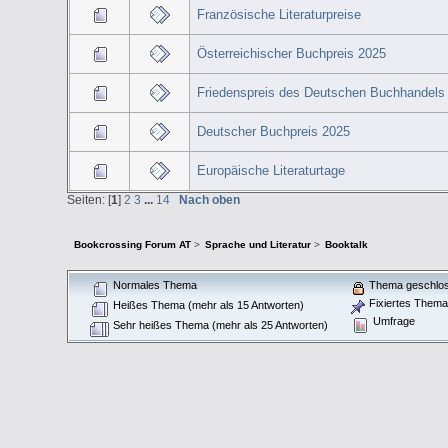
Französische Literaturpreise
Österreichischer Buchpreis 2025
Friedenspreis des Deutschen Buchhandels
Deutscher Buchpreis 2025
Europäische Literaturtage
Seiten: [
1
]
2
3
...
14
Nach oben
Bookcrossing Forum AT
>
Sprache und Literatur
>
Booktalk
Normales Thema
Thema geschlo
Fixiertes Them
Heißes Thema (mehr als 15 Antworten)
Umfrage
Sehr heißes Thema (mehr als 25 Antworten)