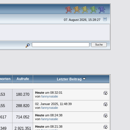
07. August 2026, 15:28:27
worten
Aufrufe
Letzter Beitrag
Heute
um 08:32:01
153
180.270
von
fannynatalie
02. Januar 2025, 11:48:39
155
288.820
von
fannynatalie
Heute
um 08:24:38
.617
714.052
von
fannynatalie
Heute
um 08:21:38
.349
2.921.351