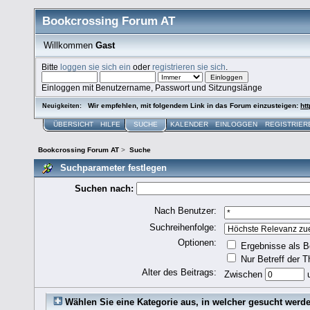
Bookcrossing Forum AT
Willkommen
Gast
Bitte
loggen sie sich ein
oder
registrieren sie sich
.
Einloggen mit Benutzername, Passwort und Sitzungslänge
Wir empfehlen, mit folgendem Link in das Forum einzusteigen:
htt
Neuigkeiten:
ÜBERSICHT
HILFE
SUCHE
KALENDER
EINLOGGEN
REGISTRIER
Bookcrossing Forum AT
>
Suche
Suchparameter festlegen
Suchen nach:
Nach Benutzer:
Suchreihenfolge:
Optionen:
Ergebnisse als B
Nur Betreff der 
Alter des Beitrags:
Zwischen
Wählen Sie eine Kategorie aus, in welcher gesucht werde