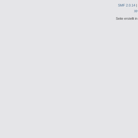
SMF 2.0.14
|
X
Seite erstellt 