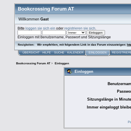
Bookcrossing Forum AT
Willkommen
Gast
Bitte
loggen sie sich ein
oder
registrieren sie sich
.
Einloggen mit Benutzername, Passwort und Sitzungslänge
Wir empfehlen, mit folgendem Link in das Forum einzusteigen:
htt
Neuigkeiten:
ÜBERSICHT
HILFE
SUCHE
KALENDER
EINLOGGEN
REGISTRIER
Bookcrossing Forum AT
>
Einloggen
Einloggen
Benutzernam
Passwor
Sitzungslänge in Minute
Immer eingeloggt bleibe
Pa