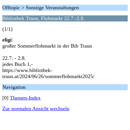
Offtopic > Sonstige Veranstaltungen
Bibliothek Traun, Flohmarkt 22.7.-2.8.
(1/1)
eligi
:
großer Sommerflohmarkt in der Bib Traun
22.7. - 2.8.
jedes Buch 1,-
https://www.bibliothek-
traun.at/2024/06/26/sommerflohmarkt2025/
Navigation
[0]
Themen-Index
Zur normalen Ansicht wechseln