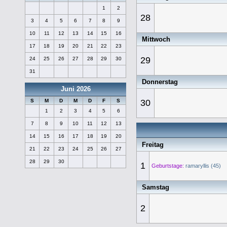
1
2
28
3
4
5
6
7
8
9
10
11
12
13
14
15
16
Mittwoch
17
18
19
20
21
22
23
29
24
25
26
27
28
29
30
31
Donnerstag
Juni 2026
30
S
M
D
M
D
F
S
1
2
3
4
5
6
7
8
9
10
11
12
13
14
15
16
17
18
19
20
Freitag
21
22
23
24
25
26
27
28
29
30
1
Geburtstage:
ramaryllis (45)
Samstag
2