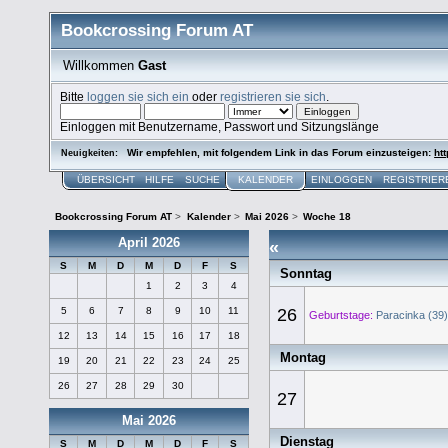
Bookcrossing Forum AT
Willkommen
Gast
Bitte
loggen sie sich ein
oder
registrieren sie sich
.
Einloggen mit Benutzername, Passwort und Sitzungslänge
Wir empfehlen, mit folgendem Link in das Forum einzusteigen:
htt
Neuigkeiten:
ÜBERSICHT
HILFE
SUCHE
KALENDER
EINLOGGEN
REGISTRIER
Bookcrossing Forum AT
>
Kalender
>
Mai 2026
>
Woche 18
April 2026
«
S
M
D
M
D
F
S
Sonntag
1
2
3
4
5
6
7
8
9
10
11
26
Geburtstage:
Paracinka (39)
12
13
14
15
16
17
18
Montag
19
20
21
22
23
24
25
26
27
28
29
30
27
Mai 2026
Dienstag
S
M
D
M
D
F
S