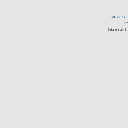
SMF 2.0.14
|
X
Seite erstellt 