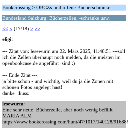
Bookcrossing > OBCZs und offene Bücherschränke
Bundesland Salzburg: Bücherzellen, -schränke usw.
<<
<
(17/18)
>
>>
eligi
:
--- Zitat von: lesewurm am 22. März 2025, 11:48:51 ---soll
ich die Zellen überhaupt noch melden, da die meisten im
openbookcase.de angeführt sind :)
--- Ende Zitat ---
ja bitte schon - und wichtig, weil du ja die Zonen mit
schönen Fotos angelegt hast!
danke :kuss:
lesewurm
:
Eine sehr nette Bücherzelle, aber noch wenig befüllt
MARIA ALM
https://www.bookcrossing.com/hunt/47/1017/140128/91688