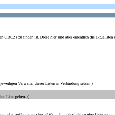
ten OBCZs zu finden ist. Diese hier sind aber eigentlich die aktuellste
weiligen Verwalter dieser Listen in Verbindung setzen.)
ine Liste geben. :)
 wird es auf bookcrossing.at(.tf) auch wieder bald so eine Liste geben. 