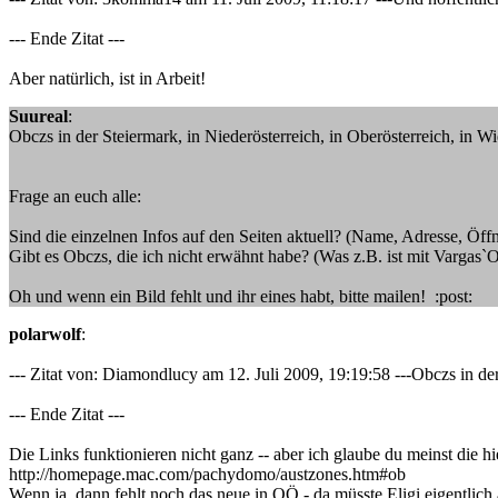
--- Ende Zitat ---
Aber natürlich, ist in Arbeit!
Suureal
:
Obczs in der Steiermark, in Niederösterreich, in Oberösterreich, in Wi
Frage an euch alle:
Sind die einzelnen Infos auf den Seiten aktuell? (Name, Adresse, Öffn
Gibt es Obczs, die ich nicht erwähnt habe? (Was z.B. ist mit Vargas
Oh und wenn ein Bild fehlt und ihr eines habt, bitte mailen! :post:
polarwolf
:
--- Zitat von: Diamondlucy am 12. Juli 2009, 19:19:58 ---Obczs in der 
--- Ende Zitat ---
Die Links funktionieren nicht ganz -- aber ich glaube du meinst die hi
http://homepage.mac.com/pachydomo/austzones.htm#ob
Wenn ja, dann fehlt noch das neue in OÖ - da müsste Eligi eigentlich a