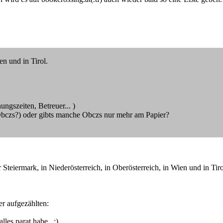
en und in Tirol.
ungszeiten, Betreuer... )
`Obczs?) oder gibts manche Obczs nur mehr am Papier?
Steiermark, in Niederösterreich, in Oberösterreich, in Wien und in Tiro
er aufgezählten:
lles parat habe. ;)