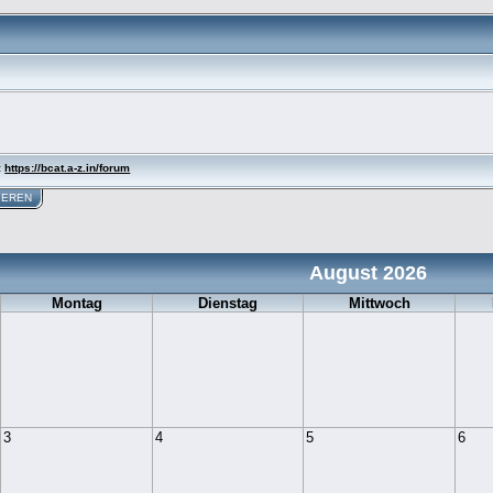
:
https://bcat.a-z.in/forum
IEREN
August 2026
Montag
Dienstag
Mittwoch
3
4
5
6