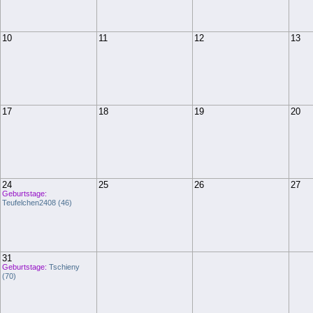
10
11
12
13
17
18
19
20
24
25
26
27
Geburtstage:
Teufelchen2408 (46)
31
Geburtstage:
Tschieny
(70)