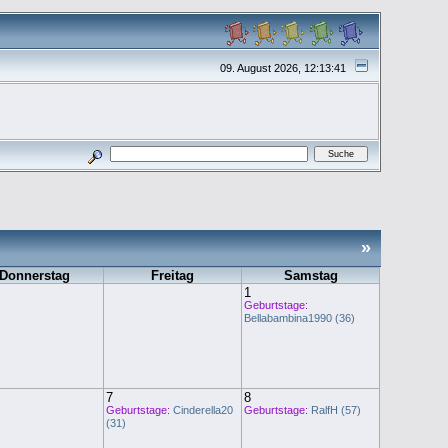
09. August 2026, 12:13:41
»
Donnerstag
Freitag
Samstag
1
Geburtstage:
Bellabambina1990 (36)
7
8
Geburtstage:
Cinderella20
Geburtstage:
RalfH (57)
(31)