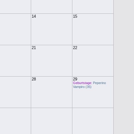
14
15
21
22
28
29
Geburtstage:
Peperino
Vampiro (35)