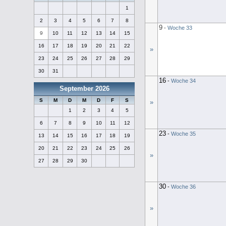
1
2
3
4
5
6
7
8
9
-
Woche 33
9
10
11
12
13
14
15
16
17
18
19
20
21
22
»
23
24
25
26
27
28
29
30
31
16
-
Woche 34
September 2026
S
M
D
M
D
F
S
»
1
2
3
4
5
6
7
8
9
10
11
12
23
-
Woche 35
13
14
15
16
17
18
19
20
21
22
23
24
25
26
»
27
28
29
30
30
-
Woche 36
»