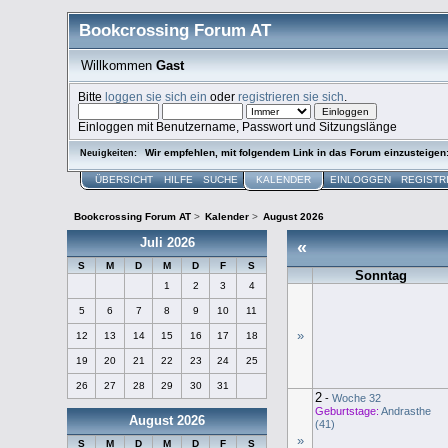
Bookcrossing Forum AT
Willkommen
Gast
Bitte
loggen sie sich ein
oder
registrieren sie sich
.
Einloggen mit Benutzername, Passwort und Sitzungslänge
Wir empfehlen, mit folgendem Link in das Forum einzusteigen
Neuigkeiten:
ÜBERSICHT
HILFE
SUCHE
KALENDER
EINLOGGEN
REGISTR
Bookcrossing Forum AT
>
Kalender
>
August 2026
Juli 2026
«
S
M
D
M
D
F
S
Sonntag
1
2
3
4
5
6
7
8
9
10
11
»
12
13
14
15
16
17
18
19
20
21
22
23
24
25
26
27
28
29
30
31
2
-
Woche 32
Geburtstage:
Andrasthe
August 2026
(41)
»
S
M
D
M
D
F
S