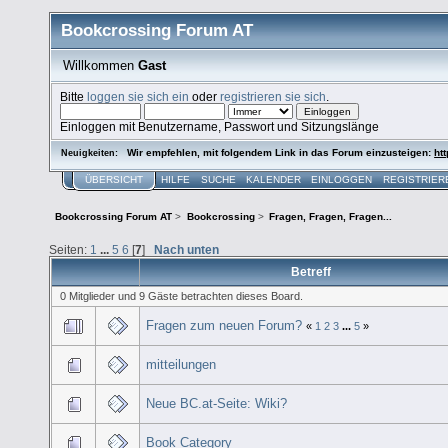
Bookcrossing Forum AT
Willkommen
Gast
Bitte
loggen sie sich ein
oder
registrieren sie sich
.
Einloggen mit Benutzername, Passwort und Sitzungslänge
Wir empfehlen, mit folgendem Link in das Forum einzusteigen:
htt
Neuigkeiten:
ÜBERSICHT
HILFE
SUCHE
KALENDER
EINLOGGEN
REGISTRIER
Bookcrossing Forum AT
>
Bookcrossing
>
Fragen, Fragen, Fragen...
Seiten:
1
...
5
6
[
7
]
Nach unten
Betreff
0 Mitglieder und 9 Gäste betrachten dieses Board.
Fragen zum neuen Forum?
«
1
2
3
...
5
»
mitteilungen
Neue BC.at-Seite: Wiki?
Book Category