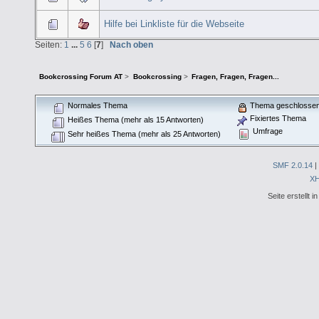
Hilfe bei Linkliste für die Webseite
Seiten:
1
...
5
6
[
7
]
Nach oben
Bookcrossing Forum AT
>
Bookcrossing
>
Fragen, Fragen, Fragen...
Normales Thema
Thema geschlosse
Fixiertes Thema
Heißes Thema (mehr als 15 Antworten)
Umfrage
Sehr heißes Thema (mehr als 25 Antworten)
SMF 2.0.14
|
X
Seite erstellt 