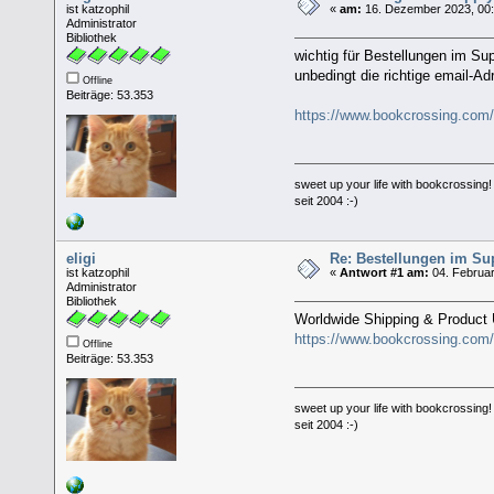
ist katzophil
«
am:
16. Dezember 2023, 00:
Administrator
Bibliothek
wichtig für Bestellungen im Su
unbedingt die richtige email-A
Offline
Beiträge: 53.353
https://www.bookcrossing.com
sweet up your life with bookcrossing!
seit 2004 :-)
eligi
Re: Bestellungen im Su
ist katzophil
«
Antwort #1 am:
04. Februar
Administrator
Bibliothek
Worldwide Shipping & Product
https://www.bookcrossing.com
Offline
Beiträge: 53.353
sweet up your life with bookcrossing!
seit 2004 :-)