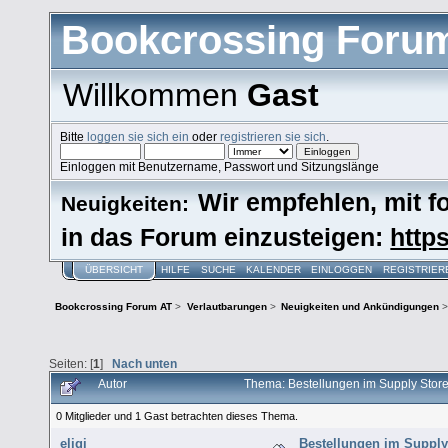
Bookcrossing Foru
Willkommen
Gast
Bitte
loggen sie sich ein
oder
registrieren sie sich
.
Einloggen mit Benutzername, Passwort und Sitzungslänge
Wir empfehlen, mit 
Neuigkeiten:
in das Forum einzusteigen:
https
ÜBERSICHT
HILFE
SUCHE
KALENDER
EINLOGGEN
REGISTRIER
Bookcrossing Forum AT
>
Verlautbarungen
>
Neuigkeiten und Ankündigungen
>
Seiten: [
1
]
Nach unten
Autor
Thema: Bestellungen im Supply Stor
0 Mitglieder und 1 Gast betrachten dieses Thema.
eligi
Bestellungen im Supply