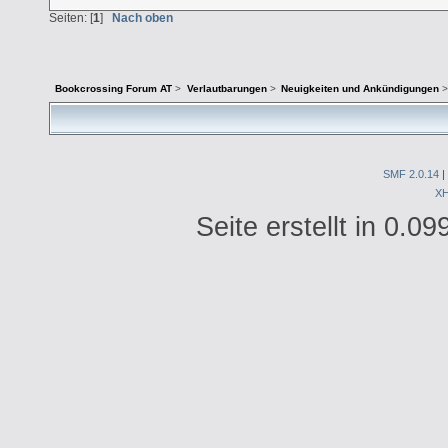
Seiten: [
1
]
Nach oben
Bookcrossing Forum AT
>
Verlautbarungen
>
Neuigkeiten und Ankündigungen
>
SMF 2.0.14
|
X
Seite erstellt in 0.