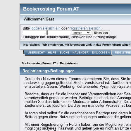
Bookcrossing Forum AT
Willkommen
Gast
Bitte
loggen sie sich ein
oder
registrieren sie sich
.
Einloggen mit Benutzername, Passwort und Sitzungslänge
Wir empfehlen, mit folgendem Link in das Forum einzusteigen
Neuigkeiten:
ÜBERSICHT
HILFE
SUCHE
KALENDER
EINLOGGEN
REGISTRI
Bookcrossing Forum AT
>
Registrieren
Registrierungs-Bedingungen
Durch das Nutzen dieses Forums akzeptieren Sie, dass Sie kein 
anderweitig gegen geltendes Recht verstoßend ist. Darüber hi
einzustellen. Spam, Werbung, Kettenbriefe, Pyramiden-Systeme 
Beachte, dass es für die Inhaber und Verantwortlichen der Seite
verantwortlich gemacht werden. Beiträge sind lediglich Aussage
melden Sie dies bitte einem Moderator oder Administrator. Die
Zeitfensters, zu löschen. Da dies ein manueller Prozess ist kö
Autoren sind selbst für die geschriebenen Beiträge und deren In
Beitrag gegen diese Nutzungsbedingungen und/oder die gelten
Mit einer Registrierung im Forum haben Sie die Möglichkeit ei
möglichst sicheres Passwort und geben Sie es nicht an Dritte w