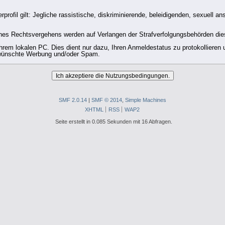
ofil gilt: Jegliche rassistische, diskriminierende, beleidigenden, sexuell a
eines Rechtsvergehens werden auf Verlangen der Strafverfolgungsbehörden dies
rem lokalen PC. Dies dient nur dazu, Ihren Anmeldestatus zu protokollieren u
erwünschte Werbung und/oder Spam.
SMF 2.0.14
|
SMF © 2014
,
Simple Machines
XHTML
RSS
WAP2
Seite erstellt in 0.085 Sekunden mit 16 Abfragen.