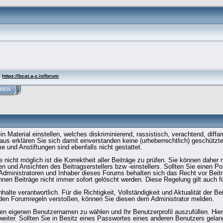
:
https://bcat.a-z.in/forum
EREN
Material einstellen, welches diskriminierend, rassistisch, verachtend, diffam
naus erklären Sie sich damit einverstanden keine (urheberrechtlich) geschüt
und Anstiftungen sind ebenfalls nicht gestattet.
 nicht möglich ist die Korrektheit aller Beiträge zu prüfen. Sie können daher 
n und Ansichten des Beitragserstellers bzw -einstellers. Sollten Sie einen Po
 Administratoren und Inhaber dieses Forums behalten sich das Recht vor Beit
nnen Beiträge nicht immer sofort gelöscht werden. Diese Regelung gilt auch fü
halte verantwortlich. Für die Richtigkeit, Vollständigkeit und Aktualität der B
den Forumregeln verstoßen, können Sie diesen dem Administrator melden.
nen eigenen Benutzernamen zu wählen und Ihr Benutzerprofil auszufüllen. Hie
eiter. Sollten Sie in Besitz eines Passwortes eines anderen Benutzers gelang