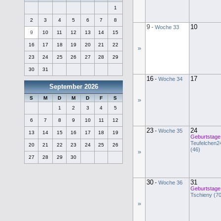
1
2
3
4
5
6
7
8
9
10
-
Woche 33
9
10
11
12
13
14
15
16
17
18
19
20
21
22
»
23
24
25
26
27
28
29
30
31
16
17
-
Woche 34
September 2026
S
M
D
M
D
F
S
»
1
2
3
4
5
6
7
8
9
10
11
12
23
24
-
Woche 35
13
14
15
16
17
18
19
Geburtstage
Teufelchen2
20
21
22
23
24
25
26
(46)
»
27
28
29
30
30
31
-
Woche 36
Geburtstage
Tschieny (70
»