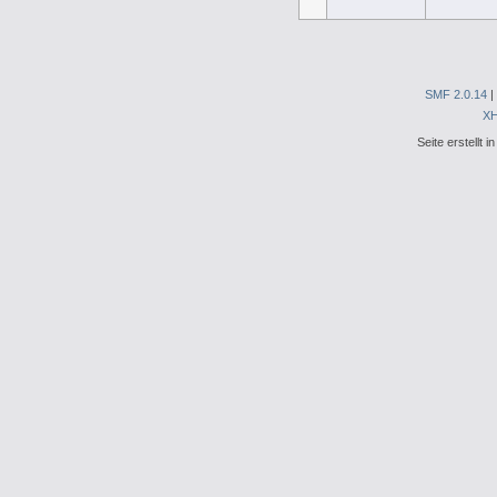
SMF 2.0.14
|
X
Seite erstellt 