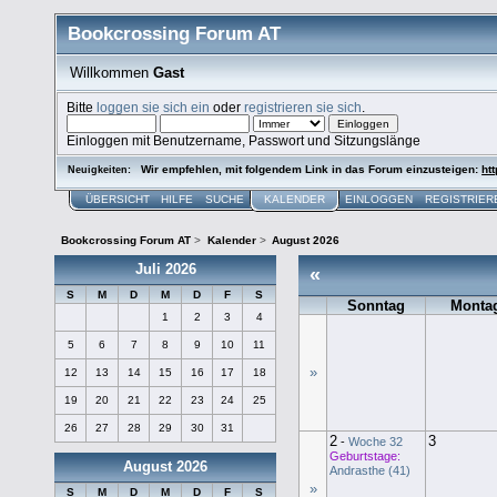
Bookcrossing Forum AT
Willkommen
Gast
Bitte
loggen sie sich ein
oder
registrieren sie sich
.
Einloggen mit Benutzername, Passwort und Sitzungslänge
Wir empfehlen, mit folgendem Link in das Forum einzusteigen:
htt
Neuigkeiten:
ÜBERSICHT
HILFE
SUCHE
KALENDER
EINLOGGEN
REGISTRIER
Bookcrossing Forum AT
>
Kalender
>
August 2026
Juli 2026
«
S
M
D
M
D
F
S
Sonntag
Monta
1
2
3
4
5
6
7
8
9
10
11
»
12
13
14
15
16
17
18
19
20
21
22
23
24
25
26
27
28
29
30
31
2
3
-
Woche 32
Geburtstage:
August 2026
Andrasthe (41)
»
S
M
D
M
D
F
S