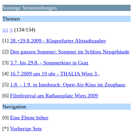
Sonstige Veranstaltungen
Themen
<<
<
(134/134)
[1]
28.+29.8.2009 - Klagenfurter Altstadtzauber
[2]
Den ganzen Sommer: Sommer im Schloss Neugebäude
[3]
3.7. bis 29.8. - Sommerkino in Graz
[4]
16.7.2009 um 19 uhr - THALIA Wien 3.,
[5]
1.8. - 1.9. in Innsbruck: Open-Air-Kino im Zeughaus
[6]
Filmfestival am Rathausplatz Wien 2009
Navigation
[0]
Eine Ebene höher
[*]
Vorherige Sete