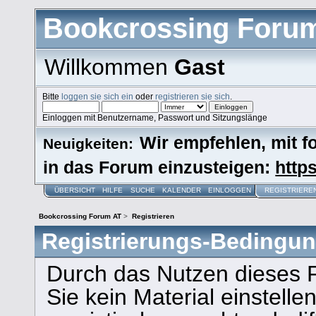
Bookcrossing Foru
Willkommen
Gast
Bitte
loggen sie sich ein
oder
registrieren sie sich
.
Einloggen mit Benutzername, Passwort und Sitzungslänge
Wir empfehlen, mit 
Neuigkeiten:
in das Forum einzusteigen:
https
ÜBERSICHT
HILFE
SUCHE
KALENDER
EINLOGGEN
REGISTRIERE
Bookcrossing Forum AT
>
Registrieren
Registrierungs-Bedingu
Durch das Nutzen dieses 
Sie kein Material einstelle