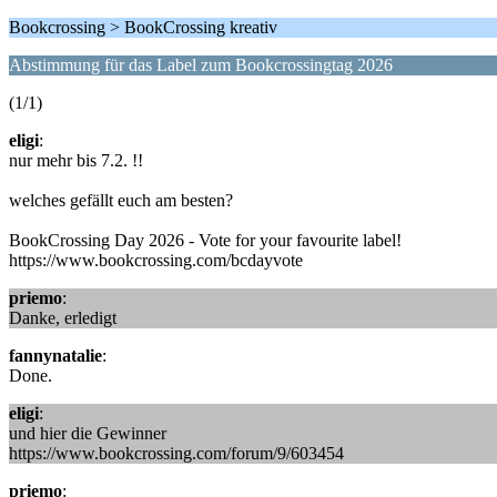
Bookcrossing > BookCrossing kreativ
Abstimmung für das Label zum Bookcrossingtag 2026
(1/1)
eligi
:
nur mehr bis 7.2. !!
welches gefällt euch am besten?
BookCrossing Day 2026 - Vote for your favourite label!
https://www.bookcrossing.com/bcdayvote
priemo
:
Danke, erledigt
fannynatalie
:
Done.
eligi
:
und hier die Gewinner
https://www.bookcrossing.com/forum/9/603454
priemo
: