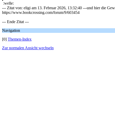
:welle:
--- Zitat von: eligi am 13. Februar 2026, 13:32:40 ---und hier die Ge
https://www.bookcrossing.com/forum/9/603454
--- Ende Zitat ---
Navigation
[0]
Themen-Index
Zur normalen Ansicht wechseln