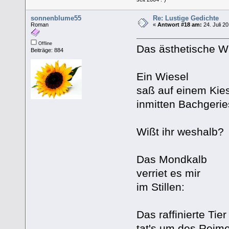
sonnenblume55
Re: Lustige Gedichte
Roman
«
Antwort #18 am:
24. Juli 2
Offline
Das ästhetische W
Beiträge: 884
Ein Wiesel
saß auf einem Kie
inmitten Bachgerie
Wißt ihr weshalb?
Das Mondkalb
verriet es mir
im Stillen:
Das raffinierte Tier
tat's um des Reime