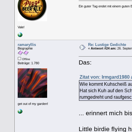
Ein guter Tag endet mit einem guten 
Vale!
ramaryllis
Re: Lustige Gedichte
Biographie
«
Antwort #24 am:
26. Septem
Offline
Das:
Beiträge: 1.780
Zitat von: Irmgard1980
Wie kommt Kuhscheiß a
Hat sich Kuh auf den Sc
rumgedreht und raufges
get out of my garden!
... erinnert mich bi
Little birdie flying 