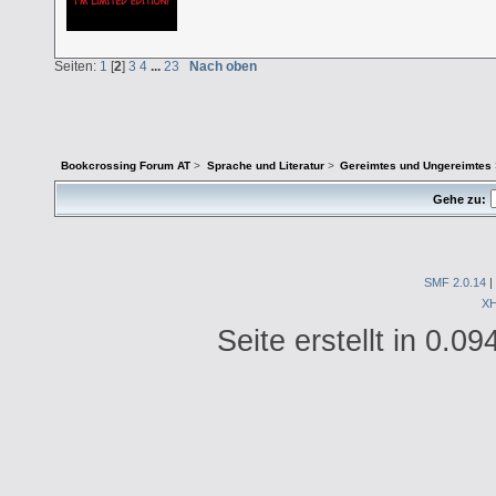
Seiten:
1
[
2
]
3
4
...
23
Nach oben
Bookcrossing Forum AT
>
Sprache und Literatur
>
Gereimtes und Ungereimtes
Gehe zu:
SMF 2.0.14
|
X
Seite erstellt in 0.