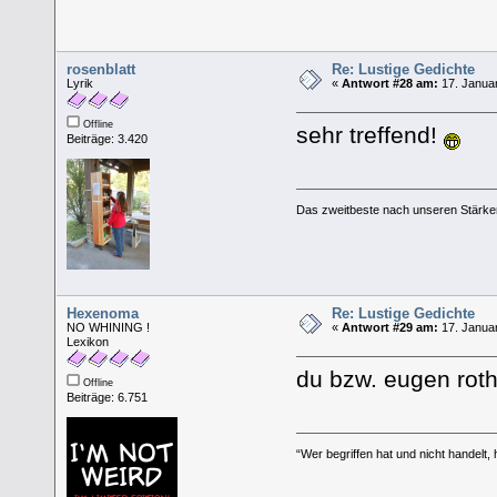
rosenblatt
Re: Lustige Gedichte
Lyrik
«
Antwort #28 am:
17. Januar
Offline
sehr treffend!
Beiträge: 3.420
Das zweitbeste nach unseren Stärken
Hexenoma
Re: Lustige Gedichte
NO WHINING !
«
Antwort #29 am:
17. Januar
Lexikon
du bzw. eugen roth
Offline
Beiträge: 6.751
“Wer begriffen hat und nicht handelt, 