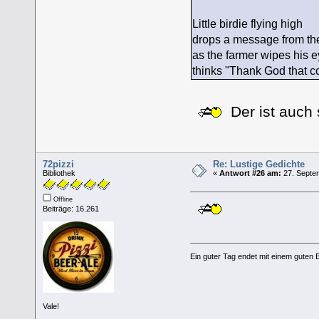
Little birdie flying high
drops a message from th
as the farmer wipes his 
thinks "Thank God that co
Der ist auch 
72pizzi
Re: Lustige Gedichte
Bibliothek
«
Antwort #26 am:
27. Septem
Offline
Beiträge: 16.261
Ein guter Tag endet mit einem guten 
Vale!