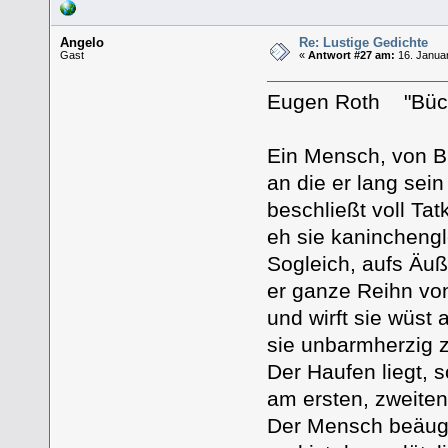
Angelo
Re: Lustige Gedichte
Gast
«
Antwort #27 am:
16. Januar
Eugen Roth "Büc
Ein Mensch, von B
an die er lang sei
beschließt voll Tat
eh sie kaninchengl
Sogleich, aufs Äuß
er ganze Reihn v
und wirft sie wüst 
sie unbarmherzig z
Der Haufen liegt, s
am ersten, zweiten,
Der Mensch beäugt