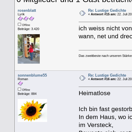
rosenblatt
Re: Lustige Gedichte
Lyrik
«
Antwort #15 am:
22. Juli 2
Offline
ich weiss nicht vo
Beiträge: 3.420
wann, net und drec
Das zweitbeste nach unseren Stärken
sonnenblume55
Re: Lustige Gedichte
Roman
«
Antwort #16 am:
22. Juli 2
Offline
Heimatlose
Beiträge: 884
Ich bin fast gestor
In dem Haus, wo ic
im Versteck,