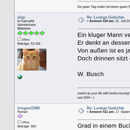
Ein guter Tag endet mit einem guten 
eligi
Re: Lustige Gedichte
ist katzophil
«
Antwort #20 am:
31. Juli 2
Administrator
Bibliothek
Ein kluger Mann v
Offline
Er denkt an desse
Beiträge: 53.336
Von außen ist es ja
Doch drinnen sitzt
W. Busch
sweet up your life with bookcrossing!
seit 2004 :-)
Irmgard1980
Re: Lustige Gedichte
Roman
«
Antwort #21 am:
17. Septem
Offline
Grad in einem Buc
Beiträge: 963