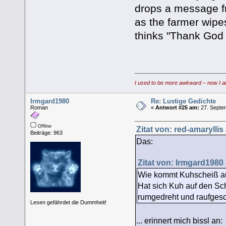
drops a message f
as the farmer wipe
thinks "Thank God t
I used to be more awkward – now I a
Irmgard1980
Re: Lustige Gedichte
Roman
«
Antwort #25 am:
27. Septem
Offline
Zitat von: red-amarylli
Beiträge: 963
Das:
Zitat von: Irmgard1980
Wie kommt Kuhscheiß a
Hat sich Kuh auf den S
rumgedreht und raufges
Lesen gefährdet die Dummheit!
... erinnert mich bissl an: