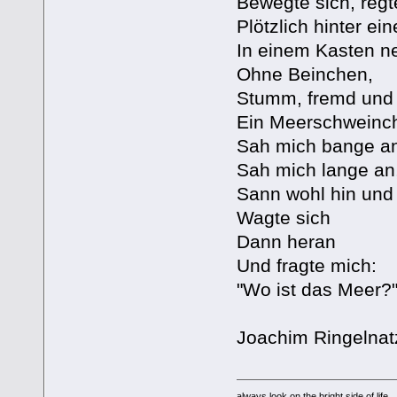
Bewegte sich, regt
Plötzlich hinter ei
In einem Kasten n
Ohne Beinchen,
Stumm, fremd und 
Ein Meerschweinc
Sah mich bange a
Sah mich lange an
Sann wohl hin und
Wagte sich
Dann heran
Und fragte mich:
"Wo ist das Meer?
Joachim Ringelnat
always look on the bright side of life