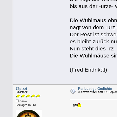
bis aus der -urze- w
Die Wühlmaus ohn
nagt von dem -urz-
Der Rest ist schwer
es bleibt zurück nu
Nun steht dies -rz-
Die Wühlmäuse si
(Fred Endrikat)
72pizzi
Re: Lustige Gedichte
Bibliothek
«
Antwort #23 am:
17. Septem
Offline
Beiträge: 16.261