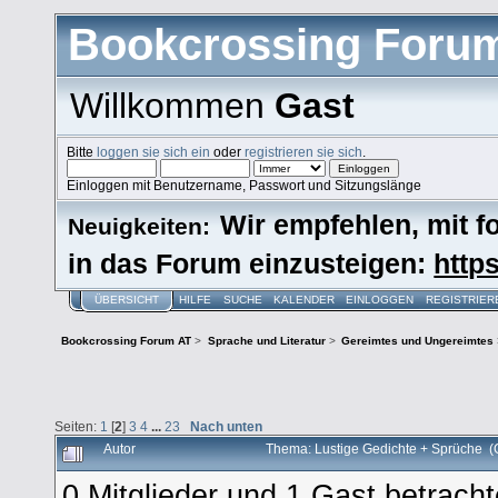
Bookcrossing Foru
Willkommen
Gast
Bitte
loggen sie sich ein
oder
registrieren sie sich
.
Einloggen mit Benutzername, Passwort und Sitzungslänge
Wir empfehlen, mit 
Neuigkeiten:
in das Forum einzusteigen:
https
ÜBERSICHT
HILFE
SUCHE
KALENDER
EINLOGGEN
REGISTRIER
Bookcrossing Forum AT
>
Sprache und Literatur
>
Gereimtes und Ungereimtes
Seiten:
1
[
2
]
3
4
...
23
Nach unten
Autor
Thema: Lustige Gedichte + Sprüche 
0 Mitglieder und 1 Gast betrach