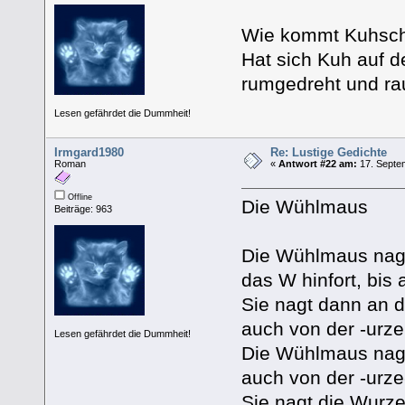
Wie kommt Kuhsch
Hat sich Kuh auf 
rumgedreht und ra
Lesen gefährdet die Dummheit!
Irmgard1980
Re: Lustige Gedichte
Roman
«
Antwort #22 am:
17. Septem
Offline
Die Wühlmaus
Beiträge: 963
Die Wühlmaus nagt
das W hinfort, bis a
Sie nagt dann an de
auch von der -urze
Lesen gefährdet die Dummheit!
Die Wühlmaus nagt
auch von der -urze
Sie nagt die Wurzel