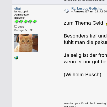
eligi
Re: Lustige Gedichte
ist katzophil
«
Antwort #17 am:
23. Juli 2
Administrator
Bibliothek
zum Thema Geld
Offline
Beiträge: 53.336
Besonders tief und
fühlt man die peku
Ja selig ist der fr
wenn er nur gut bei
(Wilhelm Busch)
sweet up your life with bookcrossing!
seit 2004 :-)