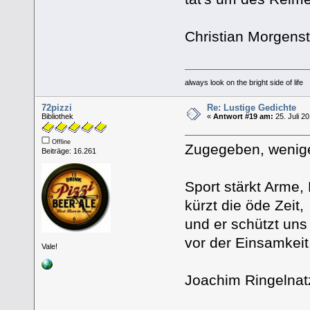
Christian Morgens
always look on the bright side of life
72pizzi
Re: Lustige Gedichte
Bibliothek
«
Antwort #19 am:
25. Juli 2
Offline
Zugegeben, wenige
Beiträge: 16.261
Sport stärkt Arme,
kürzt die öde Zeit,
und er schützt uns
vor der Einsamkeit
Vale!
Joachim Ringelnat