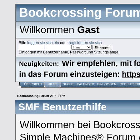
Bookcrossing Foru
Willkommen
Gast
Bitte
loggen sie sich ein
oder
registrieren sie sich
.
Einloggen mit Benutzername, Passwort und Sitzungslänge
Wir empfehlen, mit 
Neuigkeiten:
in das Forum einzusteigen:
https
ÜBERSICHT
HILFE
SUCHE
KALENDER
EINLOGGEN
REGISTRIER
Bookcrossing Forum AT
>
Hilfe
SMF Benutzerhilfe
Willkommen bei Bookcross
Simple Machines® Forum 