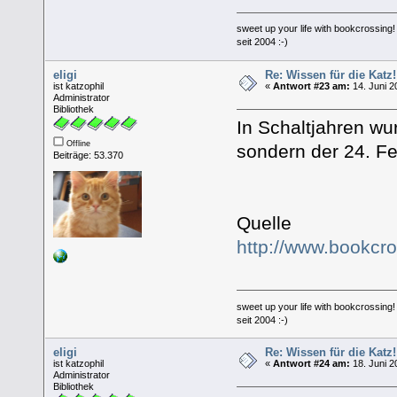
sweet up your life with bookcrossing!
seit 2004 :-)
eligi
Re: Wissen für die Katz!
ist katzophil
«
Antwort #23 am:
14. Juni 2
Administrator
Bibliothek
In Schaltjahren wu
Offline
sondern der 24. Fe
Beiträge: 53.370
Quelle
http://www.bookcr
sweet up your life with bookcrossing!
seit 2004 :-)
eligi
Re: Wissen für die Katz!
ist katzophil
«
Antwort #24 am:
18. Juni 2
Administrator
Bibliothek