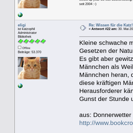
seit 2004 :-)
eligi
Re: Wissen für die Katz!
ist katzophil
«
Antwort #22 am:
30. Mai 20
Administrator
Bibliothek
Kleine schwache m
Offline
Gesetzen der Natur
Beiträge: 53.370
Es gibt aber gewitz
Männchen als Weib
Männchen heran, d
diese kräftigen M
Herausforderer kä
Gunst der Stunde 
aus: Donnerwetter 
http://www.bookcr