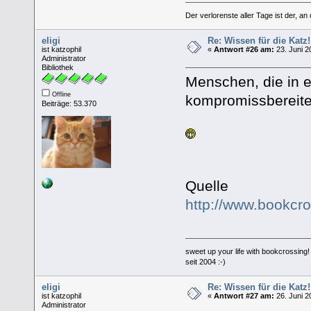
Der verlorenste aller Tage ist der, an
eligi
Re: Wissen für die Katz!
ist katzophil
«
Antwort #26 am:
23. Juni 2
Administrator
Bibliothek
Menschen, die in e
Offline
kompromissbereiter
Beiträge: 53.370
Quelle
http://www.bookcr
sweet up your life with bookcrossing!
seit 2004 :-)
eligi
Re: Wissen für die Katz!
ist katzophil
«
Antwort #27 am:
26. Juni 2
Administrator