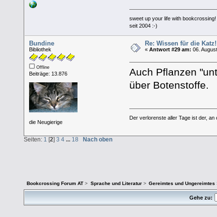
sweet up your life with bookcrossing!
seit 2004 :-)
Bundine
Re: Wissen für die Katz!
Bibliothek
«
Antwort #29 am:
06. August
Offline
Auch Pflanzen "unt
Beiträge: 13.876
über Botenstoffe.
Der verlorenste aller Tage ist der, an
die Neugierige
Seiten:
1
[
2
]
3
4
...
18
Nach oben
Bookcrossing Forum AT
>
Sprache und Literatur
>
Gereimtes und Ungereimtes
Gehe zu: