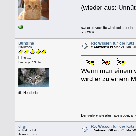
(wieder aus: Unnü
sweet up your life with bookcrossing!
seit 2004 :-)
Bundine
Re: Wissen für die Katz!
Bibliothek
«
Antwort #19 am:
24. Mai 20
Offline
Beiträge: 13.876
Wenn man einem we
wird er zu einem 
die Neugierige
aus: Wisse
Der verlorenste aller Tage ist der, an
eligi
Re: Wissen für die Katz!
ist katzophil
«
Antwort #20 am:
24. Mai 20
Administrator