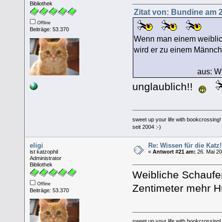
Bibliothek
Zitat von: Bundine am 2
Offline
Beiträge: 53.370
Wenn man einem weiblic
wird er zu einem Männch
aus: Wissen fü
unglaublich!!
sweet up your life with bookcrossing!
seit 2004 :-)
eligi
Re: Wissen für die Katz!
ist katzophil
«
Antwort #21 am:
26. Mai 20
Administrator
Bibliothek
Weibliche Schaufe
Offline
Zentimeter mehr H
Beiträge: 53.370
sweet up your life with bookcrossing!