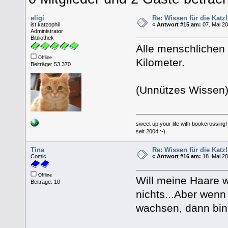
eligi
Re: Wissen für die Katz!
ist katzophil
«
Antwort #15 am:
07. Mai 20
Administrator
Bibliothek
Alle menschliche
Offline
Kilometer.
Beiträge: 53.370
(Unnützes Wissen
sweet up your life with bookcrossing!
seit 2004 :-)
Tina
Re: Wissen für die Katz!
Comic
«
Antwort #16 am:
18. Mai 20
Offline
Will meine Haare w
Beiträge: 10
nichts...Aber wen
wachsen, dann bin 