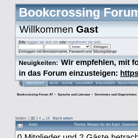
Bookcrossing Foru
Willkommen
Gast
Bitte
loggen sie sich ein
oder
registrieren sie sich
.
Einloggen mit Benutzername, Passwort und Sitzungslänge
Wir empfehlen, mit 
Neuigkeiten:
in das Forum einzusteigen:
https
ÜBERSICHT
HILFE
SUCHE
KALENDER
EINLOGGEN
REGISTRIER
Bookcrossing Forum AT
>
Sprache und Literatur
>
Gereimtes und Ungereimtes
Seiten:
1
[
2
]
3
4
...
18
Nach unten
Autor
Thema: Wissen für die Katz! (Gelese
0 Mitglieder und 2 Gäste betra