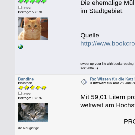
Die ehemalige Mül
Offline
im Stadtgebiet.
Beiträge: 53.370
Quelle
http://www.bookcr
sweet up your life with bookcrossing!
seit 2004 :-)
Bundine
Re: Wissen für die Katz!
Bibliothek
«
Antwort #25 am:
23. Juni 2
Offline
Mit 59,01 Litern pr
Beiträge: 13.876
weltweit am Höchs
PROS
die Neugierige