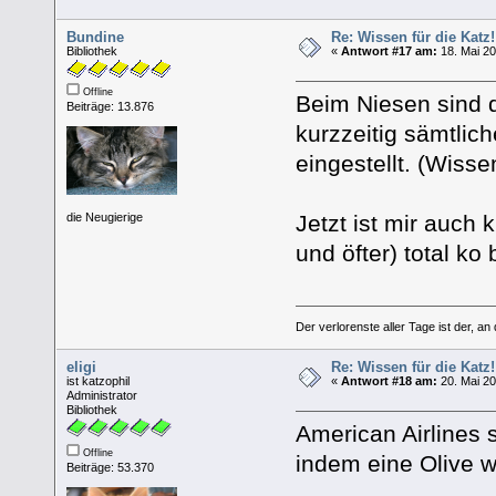
Bundine
Re: Wissen für die Katz!
Bibliothek
«
Antwort #17 am:
18. Mai 20
Offline
Beim Niesen sind 
Beiträge: 13.876
kurzzeitig sämtlic
eingestellt. (Wisse
Jetzt ist mir auch 
die Neugierige
und öfter) total ko 
Der verlorenste aller Tage ist der, an
eligi
Re: Wissen für die Katz!
ist katzophil
«
Antwort #18 am:
20. Mai 20
Administrator
Bibliothek
American Airlines 
Offline
indem eine Olive w
Beiträge: 53.370