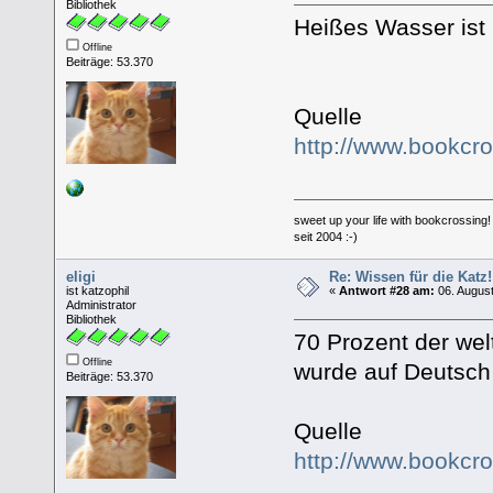
Bibliothek
Heißes Wasser ist l
Offline
Beiträge: 53.370
Quelle
http://www.bookcr
sweet up your life with bookcrossing!
seit 2004 :-)
eligi
Re: Wissen für die Katz!
ist katzophil
«
Antwort #28 am:
06. August
Administrator
Bibliothek
70 Prozent der wel
Offline
wurde auf Deutsch v
Beiträge: 53.370
Quelle
http://www.bookcr