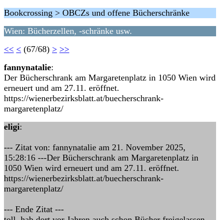
Bookcrossing > OBCZs und offene Bücherschränke
Wien: Bücherzellen, -schränke usw.
<<
<
(67/68)
>
>>
fannynatalie
:
Der Bücherschrank am Margaretenplatz in 1050 Wien wird
erneuert und am 27.11. eröffnet.
https://wienerbezirksblatt.at/buecherschrank-
margaretenplatz/
eligi
:
--- Zitat von: fannynatalie am 21. November 2025,
15:28:16 ---Der Bücherschrank am Margaretenplatz in
1050 Wien wird erneuert und am 27.11. eröffnet.
https://wienerbezirksblatt.at/buecherschrank-
margaretenplatz/
--- Ende Zitat ---
toll, hab dort vor Jahren auch schon Bücher freigelassen,