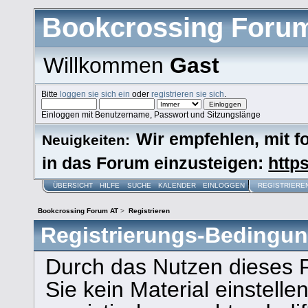
Bookcrossing Foru
Willkommen
Gast
Bitte
loggen sie sich ein
oder
registrieren sie sich
.
Einloggen mit Benutzername, Passwort und Sitzungslänge
Wir empfehlen, mit 
Neuigkeiten:
in das Forum einzusteigen:
https
ÜBERSICHT
HILFE
SUCHE
KALENDER
EINLOGGEN
REGISTRIERE
Bookcrossing Forum AT
>
Registrieren
Registrierungs-Bedingu
Durch das Nutzen dieses 
Sie kein Material einstelle