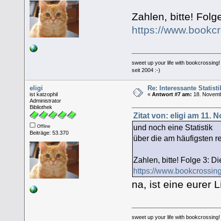
Zahlen, bitte! Fol
https://www.bookc
sweet up your life with bookcrossing!
seit 2004 :-)
eligi
Re: Interessante Statist
ist katzophil
«
Antwort #7 am:
18. Novemb
Administrator
Bibliothek
Zitat von: eligi am 11.
und noch eine Statistik
Offline
Beiträge: 53.370
über die am häufigsten re
Zahlen, bitte! Folge 3: D
https://www.bookcrossin
na, ist eine eurer
sweet up your life with bookcrossing!