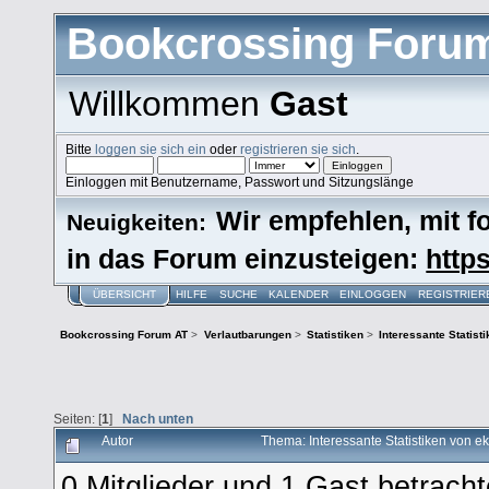
Bookcrossing Foru
Willkommen
Gast
Bitte
loggen sie sich ein
oder
registrieren sie sich
.
Einloggen mit Benutzername, Passwort und Sitzungslänge
Wir empfehlen, mit 
Neuigkeiten:
in das Forum einzusteigen:
https
ÜBERSICHT
HILFE
SUCHE
KALENDER
EINLOGGEN
REGISTRIER
Bookcrossing Forum AT
>
Verlautbarungen
>
Statistiken
>
Interessante Statist
Seiten: [
1
]
Nach unten
Autor
Thema: Interessante Statistiken von 
0 Mitglieder und 1 Gast betrach