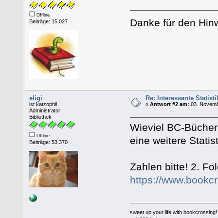
Offline
Danke für den Hin
Beiträge: 15.027
eligi
Re: Interessante Statist
ist katzophil
«
Antwort #2 am:
03. Novemb
Administrator
Bibliothek
Wieviel BC-Bücher
Offline
eine weitere Statis
Beiträge: 53.370
Zahlen bitte! 2. Fo
https://www.bookc
sweet up your life with bookcrossing!