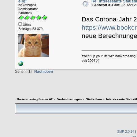
eligi
Re: Interessante Statist
ist katzophil
«
Antwort #11 am:
22. April 2
Administrator
Bibliothek
Das Corona-Jahr 2
Offline
https://www.bookc
Beiträge: 53.370
neue Berechnunge
sweet up your life with bookcrossing!
seit 2004 :-)
Seiten: [
1
]
Nach oben
Bookcrossing Forum AT
>
Verlautbarungen
>
Statistiken
>
Interessante Statist
SMF 2.0.14
|