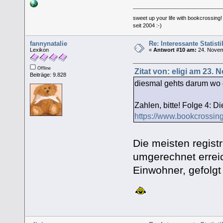
sweet up your life with bookcrossing!
seit 2004 :-)
fannynatalie
Re: Interessante Statist
Lexikon
«
Antwort #10 am:
24. Novem
Offline
Zitat von: eligi am 23.
Beiträge: 9.828
diesmal gehts darum wo 
Zahlen, bitte! Folge 4: 
https://www.bookcrossin
Die meisten regist
umgerechnet erreic
Einwohner, gefolgt 