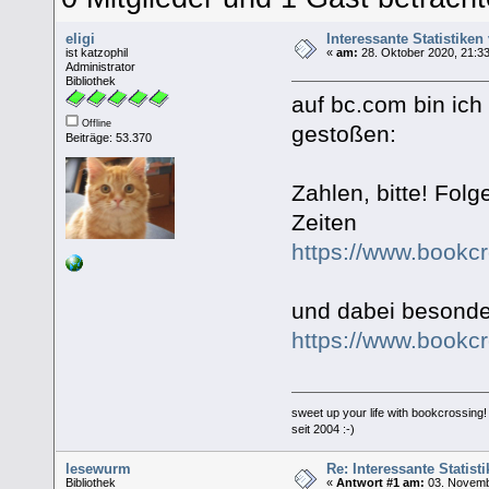
eligi
Interessante Statistiken
ist katzophil
«
am:
28. Oktober 2020, 21:33
Administrator
Bibliothek
auf bc.com bin ich 
Offline
gestoßen:
Beiträge: 53.370
Zahlen, bitte! Fol
Zeiten
https://www.bookc
und dabei besonder
https://www.bookc
sweet up your life with bookcrossing!
seit 2004 :-)
lesewurm
Re: Interessante Statist
Bibliothek
«
Antwort #1 am:
03. Novemb