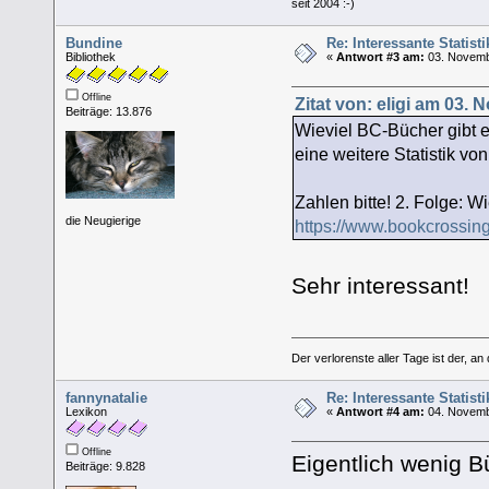
seit 2004 :-)
Bundine
Re: Interessante Statist
Bibliothek
«
Antwort #3 am:
03. Novemb
Offline
Zitat von: eligi am 03.
Beiträge: 13.876
Wieviel BC-Bücher gibt 
eine weitere Statistik vo
Zahlen bitte! 2. Folge: W
die Neugierige
https://www.bookcrossin
Sehr interessant!
Der verlorenste aller Tage ist der, an
fannynatalie
Re: Interessante Statist
Lexikon
«
Antwort #4 am:
04. Novemb
Offline
Eigentlich wenig B
Beiträge: 9.828