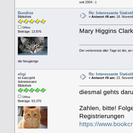
seit 2004 :-)
Bundine
Re: Interessante Statist
Bibliothek
«
Antwort #8 am:
18. Novemb
Offline
Mary Higgins Clar
Beiträge: 13.876
Der verlorenste aller Tage ist der, an
die Neugierige
eligi
Re: Interessante Statist
ist katzophil
«
Antwort #9 am:
23. Novemb
Administrator
Bibliothek
diesmal gehts daru
Offline
Beiträge: 53.370
Zahlen, bitte! Fol
Registrierungen
https://www.bookc