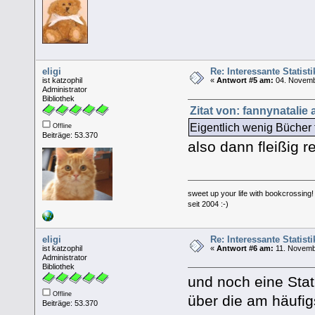
eligi
Re: Interessante Statist
ist katzophil
«
Antwort #5 am:
04. Novemb
Administrator
Bibliothek
Zitat von: fannynatalie
Eigentlich wenig Bücher 
Offline
Beiträge: 53.370
also dann fleißig r
sweet up your life with bookcrossing!
seit 2004 :-)
eligi
Re: Interessante Statist
ist katzophil
«
Antwort #6 am:
11. Novembe
Administrator
Bibliothek
und noch eine Stati
Offline
über die am häufig
Beiträge: 53.370