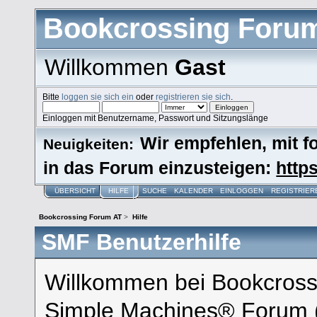
Bookcrossing Foru
Willkommen
Gast
Bitte
loggen sie sich ein
oder
registrieren sie sich
.
Einloggen mit Benutzername, Passwort und Sitzungslänge
Wir empfehlen, mit 
Neuigkeiten:
in das Forum einzusteigen:
https
ÜBERSICHT
HILFE
SUCHE
KALENDER
EINLOGGEN
REGISTRIER
Bookcrossing Forum AT
>
Hilfe
SMF Benutzerhilfe
Willkommen bei Bookcross
Simple Machines® Forum 