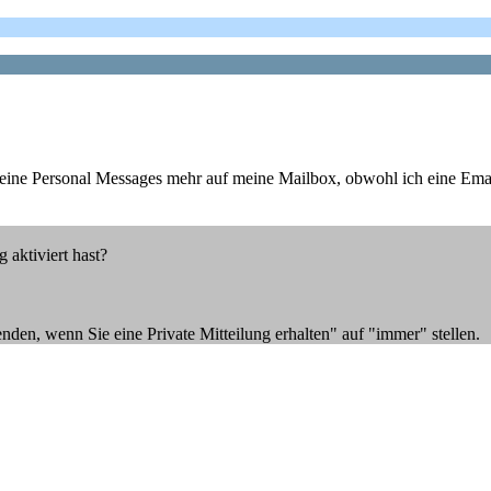
 keine Personal Messages mehr auf meine Mailbox, obwohl ich eine Emai
g aktiviert hast?
enden, wenn Sie eine Private Mitteilung erhalten" auf "immer" stellen.