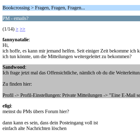
Bookcrossing > Fragen, Fragen, Fragen...
PM - emails?
(1/14)
>
>>
fannynatalie
:
Hi,
ich hoffe, es kann mir jemand helfen. Seit einiger Zeit bekomme ich
ich tun könnte, um die Mitteilungen weitergeleitet zu bekommen?
Sandwood
:
Ich frage jetzt mal das Offensichtliche, nämlich ob du die Weiterleitun
Zu finden hier:
Profil -> Profil-Einstellungen: Private Mitteilungen -> "Eine E-Mail s
eligi
:
meinst du PMs übers Forum hier?
dann kann es sein, dass dein Posteingang voll ist
einfach alte Nachrichten löschen