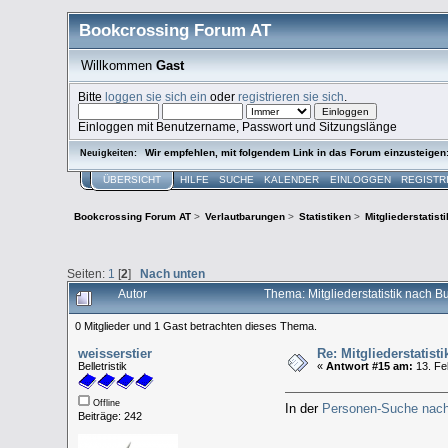
Bookcrossing Forum AT
Willkommen
Gast
Bitte
loggen sie sich ein
oder
registrieren sie sich
.
Einloggen mit Benutzername, Passwort und Sitzungslänge
Wir empfehlen, mit folgendem Link in das Forum einzusteigen
Neuigkeiten:
ÜBERSICHT
HILFE
SUCHE
KALENDER
EINLOGGEN
REGISTR
Bookcrossing Forum AT
>
Verlautbarungen
>
Statistiken
>
Mitgliederstatis
Seiten:
1
[
2
]
Nach unten
Autor
Thema: Mitgliederstatistik nach
0 Mitglieder und 1 Gast betrachten dieses Thema.
weisserstier
Re: Mitgliederstatis
Belletristik
«
Antwort #15 am:
13. Fe
Offline
In der
Personen-Suche nach
Beiträge: 242