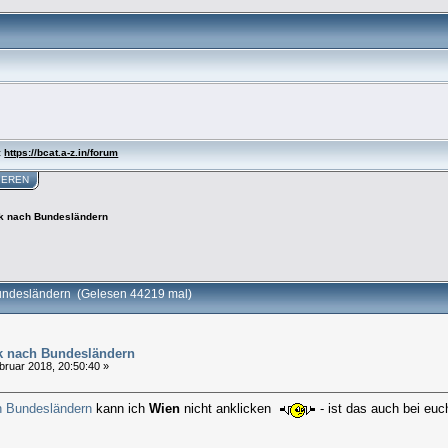
:
https://bcat.a-z.in/forum
IEREN
tik nach Bundesländern
 Bundesländern (Gelesen 44219 mal)
tik nach Bundesländern
bruar 2018, 20:50:40 »
 Bundesländern
kann ich
Wien
nicht anklicken
- ist das auch bei euc