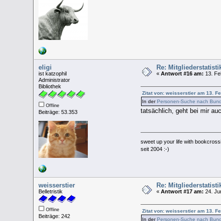
eligi
Re: Mitgliederstatis
ist katzophil
«
Antwort #16 am:
13. Fe
Administrator
Bibliothek
Zitat von: weisserstier am 13. F
In der
Personen-Suche nach Bund
Offline
tatsächlich, geht bei mir au
Beiträge: 53.353
sweet up your life with bookcross
seit 2004 :-)
weisserstier
Re: Mitgliederstatis
Belletristik
«
Antwort #17 am:
24. Ju
Offline
Zitat von: weisserstier am 13. F
Beiträge: 242
In der
Personen-Suche nach Bund