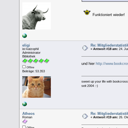
Funktioniert wieder!
eligi
Re: Mitgliederstatis
ist katzophil
«
Antwort #18 am:
24. Ju
Administrator
Bibliothek
und hier
http://www.bookcr
Offline
Beiträge: 53.353
sweet up your life with bookcross
seit 2004 :-)
Atheos
Re: Mitgliederstatis
Roman
«
Antwort #19 am:
26. Ok
Offline