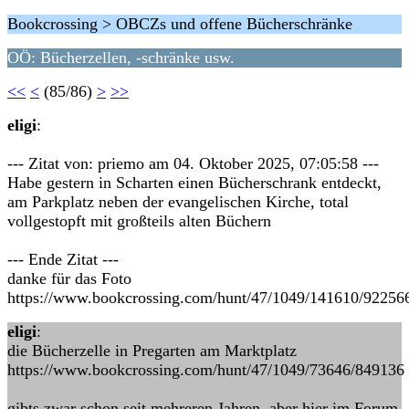
Bookcrossing > OBCZs und offene Bücherschränke
OÖ: Bücherzellen, -schränke usw.
<<
<
(85/86)
>
>>
eligi
:
--- Zitat von: priemo am 04. Oktober 2025, 07:05:58 ---
Habe gestern in Scharten einen Bücherschrank entdeckt,
am Parkplatz neben der evangelischen Kirche, total
vollgestopft mit großteils alten Büchern
--- Ende Zitat ---
danke für das Foto
https://www.bookcrossing.com/hunt/47/1049/141610/92256
eligi
:
die Bücherzelle in Pregarten am Marktplatz
https://www.bookcrossing.com/hunt/47/1049/73646/849136
gibts zwar schon seit mehreren Jahren, aber hier im Forum