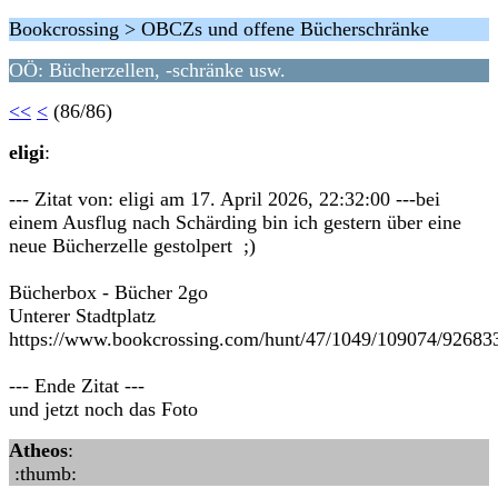
Bookcrossing > OBCZs und offene Bücherschränke
OÖ: Bücherzellen, -schränke usw.
<<
<
(86/86)
eligi
:
--- Zitat von: eligi am 17. April 2026, 22:32:00 ---bei
einem Ausflug nach Schärding bin ich gestern über eine
neue Bücherzelle gestolpert ;)
Bücherbox - Bücher 2go
Unterer Stadtplatz
https://www.bookcrossing.com/hunt/47/1049/109074/92683
--- Ende Zitat ---
und jetzt noch das Foto
Atheos
:
:thumb: