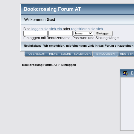
Bookcrossing Forum AT
Willkommen
Gast
Bitte
loggen sie sich ein
oder
registrieren sie sich
.
Einloggen mit Benutzername, Passwort und Sitzungslänge
Wir empfehlen, mit folgendem Link in das Forum einzusteigen
Neuigkeiten:
ÜBERSICHT
HILFE
SUCHE
KALENDER
EINLOGGEN
REGISTR
Bookcrossing Forum AT
>
Einloggen
E