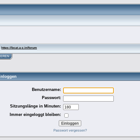
:
https://bcat.a-z.in/forum
IEREN
inloggen
Benutzername:
Passwort:
Sitzungslänge in Minuten:
Immer eingeloggt bleiben:
Passwort vergessen?