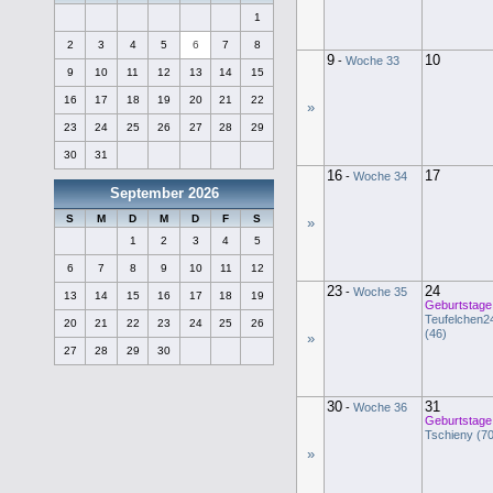
1
2
3
4
5
6
7
8
9
10
-
Woche 33
9
10
11
12
13
14
15
16
17
18
19
20
21
22
»
23
24
25
26
27
28
29
30
31
16
17
-
Woche 34
September 2026
S
M
D
M
D
F
S
»
1
2
3
4
5
6
7
8
9
10
11
12
23
24
-
Woche 35
13
14
15
16
17
18
19
Geburtstage
Teufelchen2
20
21
22
23
24
25
26
(46)
»
27
28
29
30
30
31
-
Woche 36
Geburtstage
Tschieny (70
»