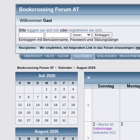
Bookcrossing Forum AT
Willkommen
Gast
Bitte
loggen sie sich ein
oder
registrieren sie sich
.
Einloggen mit Benutzername, Passwort und Sitzungslänge
Wir empfehlen, mit folgendem Link in das Forum einzusteigen:
htt
Neuigkeiten:
ÜBERSICHT
HILFE
SUCHE
KALENDER
EINLOGGEN
REGISTRIER
Bookcrossing Forum AT
>
Kalender
>
August 2026
Juli 2026
«
S
M
D
M
D
F
S
Sonntag
Monta
1
2
3
4
5
6
7
8
9
10
11
»
12
13
14
15
16
17
18
19
20
21
22
23
24
25
26
27
28
29
30
31
2
3
-
Woche 32
Geburtstage:
August 2026
Andrasthe (41)
»
S
M
D
M
D
F
S