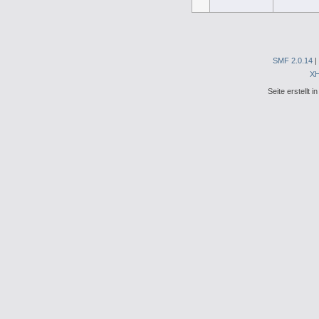
SMF 2.0.14
|
X
Seite erstellt 