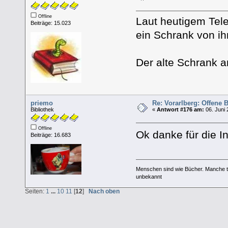
Offline
Laut heutigem Tele
Beiträge: 15.023
ein Schrank von i
Der alte Schrank 
priemo
Re: Vorarlberg: Offene
Bibliothek
«
Antwort #176 am:
06. Juni 
Offline
Ok danke für die I
Beiträge: 16.683
Menschen sind wie Bücher. Manche tä
unbekannt
Seiten:
1
...
10
11
[
12
]
Nach oben