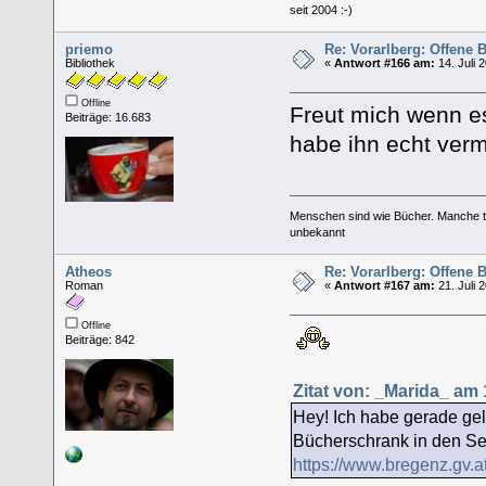
seit 2004 :-)
priemo
Re: Vorarlberg: Offene
Bibliothek
«
Antwort #166 am:
14. Juli 
Offline
Freut mich wenn e
Beiträge: 16.683
habe ihn echt verm
Menschen sind wie Bücher. Manche tä
unbekannt
Atheos
Re: Vorarlberg: Offene
Roman
«
Antwort #167 am:
21. Juli 
Offline
Beiträge: 842
Zitat von: _Marida_ am 1
Hey! Ich habe gerade gel
Bücherschrank in den Se
https://www.bregenz.gv.