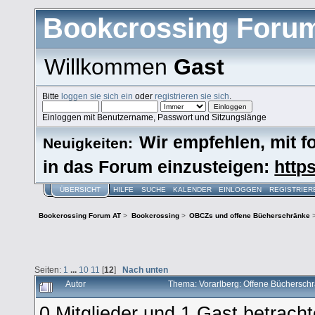
Bookcrossing Foru
Willkommen
Gast
Bitte
loggen sie sich ein
oder
registrieren sie sich
.
Einloggen mit Benutzername, Passwort und Sitzungslänge
Wir empfehlen, mit 
Neuigkeiten:
in das Forum einzusteigen:
https
ÜBERSICHT
HILFE
SUCHE
KALENDER
EINLOGGEN
REGISTRIER
Bookcrossing Forum AT
>
Bookcrossing
>
OBCZs und offene Bücherschränke
Seiten:
1
...
10
11
[
12
]
Nach unten
Autor
Thema: Vorarlberg: Offene Büchersch
0 Mitglieder und 1 Gast betrach