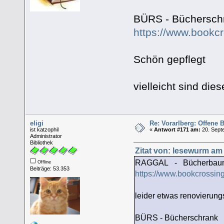
BÜRS - Büchersch
https://www.bookc
Schön gepflegt
vielleicht sind di
eligi
Re: Vorarlberg: Offene
ist katzophil
«
Antwort #171 am:
20. Sept
Administrator
Bibliothek
Zitat von: lesewurm am
RAGGAL - Bücherbau
Offline
Beiträge: 53.353
https://www.bookcrossin
leider etwas renovierung
BÜRS - Bücherschrank