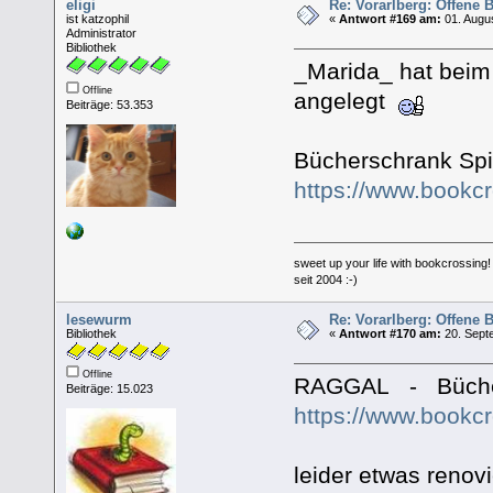
eligi
Re: Vorarlberg: Offene
ist katzophil
«
Antwort #169 am:
01. Augus
Administrator
Bibliothek
_Marida_ hat beim
Offline
angelegt
Beiträge: 53.353
Bücherschrank Spi
https://www.bookc
sweet up your life with bookcrossing!
seit 2004 :-)
lesewurm
Re: Vorarlberg: Offene
Bibliothek
«
Antwort #170 am:
20. Sept
Offline
RAGGAL - Büch
Beiträge: 15.023
https://www.bookc
leider etwas renov