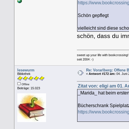
https://www.bookcrossi
Schön gepflegt
vielleicht sind diese sc
schön, dass du im
sweet up your life with bookcrossing!
seit 2004 :-)
lesewurm
Re: Vorarlberg: Offene
Bibliothek
«
Antwort #172 am:
04. Juni 
Offline
Zitat von: eligi am 01. 
Beiträge: 15.023
_Marida_ hat beim erst
Bücherschrank Spielpla
https://www.bookcrossin