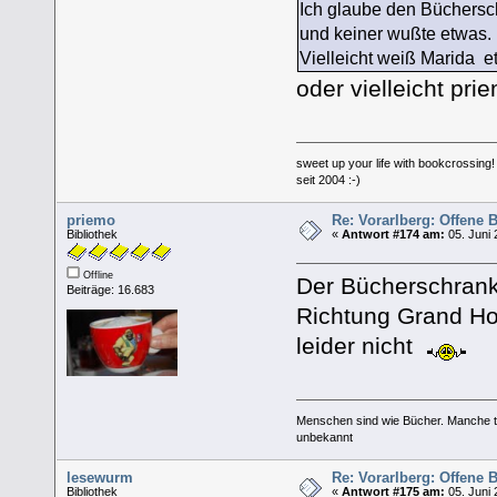
Ich glaube den Büchersch
und keiner wußte etwas.
Vielleicht weiß Marida e
oder vielleicht pri
sweet up your life with bookcrossing!
seit 2004 :-)
priemo
Re: Vorarlberg: Offene
Bibliothek
«
Antwort #174 am:
05. Juni 
Offline
Der Bücherschrank 
Beiträge: 16.683
Richtung Grand Hot
leider nicht
Menschen sind wie Bücher. Manche tä
unbekannt
lesewurm
Re: Vorarlberg: Offene
Bibliothek
«
Antwort #175 am:
05. Juni 