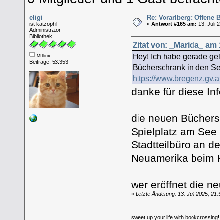
eligi
Re: Vorarlberg: Offene
ist katzophil
«
Antwort #165 am:
13. Juli 
Administrator
Bibliothek
Zitat von: _Marida_ am 1
Hey! Ich habe gerade gel
Offline
Beiträge: 53.353
Bücherschrank in den Se
https://www.bregenz.gv.
danke für diese In
die neuen Büchersc
Spielplatz am See
Stadtteilbüro an d
Neuamerika beim 
wer eröffnet die 
«
Letzte Änderung: 13. Juli 2025, 21:5
sweet up your life with bookcrossing!