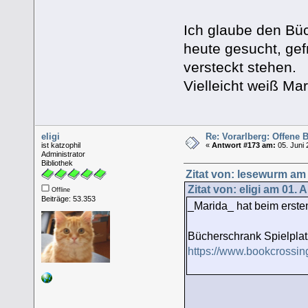
Ich glaube den Büc
heute gesucht, ge
versteckt stehen.
Vielleicht weiß Ma
eligi
Re: Vorarlberg: Offene
ist katzophil
«
Antwort #173 am:
05. Juni 
Administrator
Bibliothek
Zitat von: lesewurm am 
Zitat von: eligi am 01.
Offline
Beiträge: 53.353
_Marida_ hat beim erst
Bücherschrank Spielpla
https://www.bookcrossi