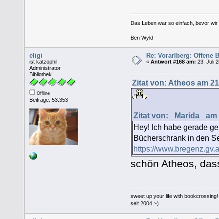
Das Leben war so einfach, bevor wir a
Ben Wyld
eligi
Re: Vorarlberg: Offene
ist katzophil
«
Antwort #168 am:
23. Juli 
Administrator
Bibliothek
Zitat von: Atheos am 21.
Offline
Beiträge: 53.353
Zitat von: _Marida_ am 
Hey! Ich habe gerade ge
Bücherschrank in den Se
https://www.bregenz.gv.
schön Atheos, das
sweet up your life with bookcrossing!
seit 2004 :-)