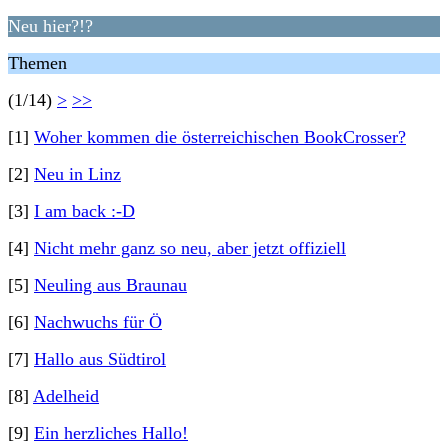
Neu hier?!?
Themen
(1/14)
>
>>
[1]
Woher kommen die österreichischen BookCrosser?
[2]
Neu in Linz
[3]
I am back :-D
[4]
Nicht mehr ganz so neu, aber jetzt offiziell
[5]
Neuling aus Braunau
[6]
Nachwuchs für Ö
[7]
Hallo aus Südtirol
[8]
Adelheid
[9]
Ein herzliches Hallo!