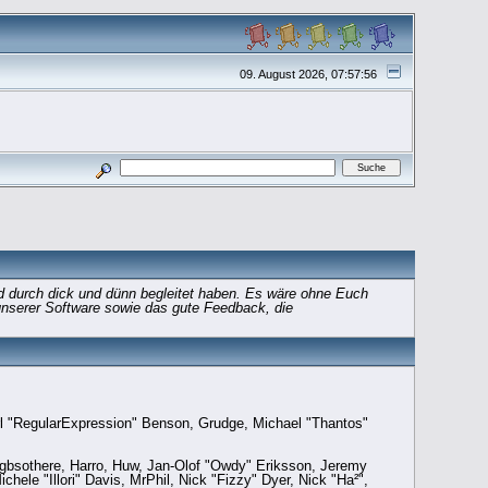
09. August 2026, 07:57:56
d durch dick und dünn begleitet haben. Es wäre ohne Euch
 unserer Software sowie das gute Feedback, die
rl "RegularExpression" Benson, Grudge, Michael "Thantos"
, gbsothere, Harro, Huw, Jan-Olof "Owdy" Eriksson, Jeremy
hele "Illori" Davis, MrPhil, Nick "Fizzy" Dyer, Nick "Ha²",