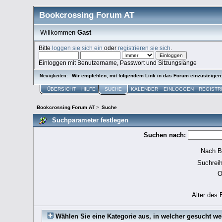
Bookcrossing Forum AT
Willkommen
Gast
Bitte
loggen sie sich ein
oder
registrieren sie sich
.
Einloggen mit Benutzername, Passwort und Sitzungslänge
Wir empfehlen, mit folgendem Link in das Forum einzusteigen
Neuigkeiten:
ÜBERSICHT
HILFE
SUCHE
KALENDER
EINLOGGEN
REGISTR
Bookcrossing Forum AT
>
Suche
Suchparameter festlegen
Suchen nach:
Nach B
Suchreih
O
Alter des 
Wählen Sie eine Kategorie aus, in welcher gesucht we