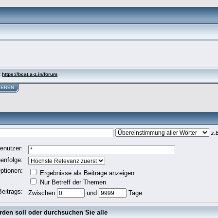
:
https://bcat.a-z.in/forum
IEREN
z.B
enutzer:
enfolge:
ptionen:
Ergebnisse als Beiträge anzeigen
Nur Betreff der Themen
Beitrags:
Zwischen
und
Tage
rden soll oder durchsuchen Sie alle