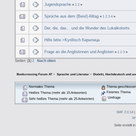
Jugendsprache
«
1
2
»
Sprüche aus dem (Beisl) Alltag
«
1
2
3
4
»
Der, die, das... und die Wunder des Lokalkolorits
Hilfe bitte >Kyrillisch Кирилица
Frage an die Anglistinnen und Anglisten
«
1
2
3
»
Seiten: [
1
]
2
Nach oben
Bookcrossing Forum AT
>
Sprache und Literatur
>
Dialekt, Hochdeutsch und a
Normales Thema
Thema geschlosse
Fixiertes Thema
Heißes Thema (mehr als 15 Antworten)
Umfrage
Sehr heißes Thema (mehr als 25 Antworten)
SMF 2.0.14
|
X
Seite erstellt 