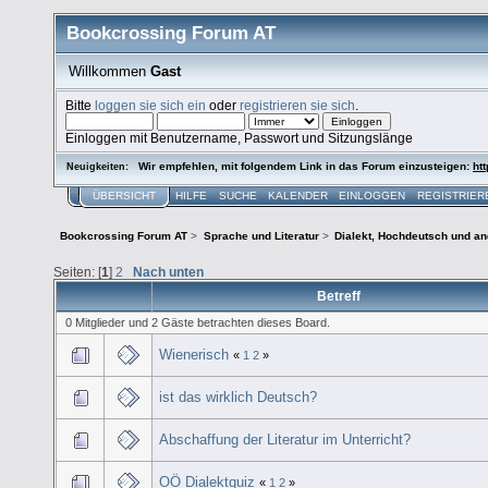
Bookcrossing Forum AT
Willkommen
Gast
Bitte
loggen sie sich ein
oder
registrieren sie sich
.
Einloggen mit Benutzername, Passwort und Sitzungslänge
Wir empfehlen, mit folgendem Link in das Forum einzusteigen:
htt
Neuigkeiten:
ÜBERSICHT
HILFE
SUCHE
KALENDER
EINLOGGEN
REGISTRIER
Bookcrossing Forum AT
>
Sprache und Literatur
>
Dialekt, Hochdeutsch und a
Seiten: [
1
]
2
Nach unten
Betreff
0 Mitglieder und 2 Gäste betrachten dieses Board.
Wienerisch
«
1
2
»
ist das wirklich Deutsch?
Abschaffung der Literatur im Unterricht?
OÖ Dialektquiz
«
1
2
»