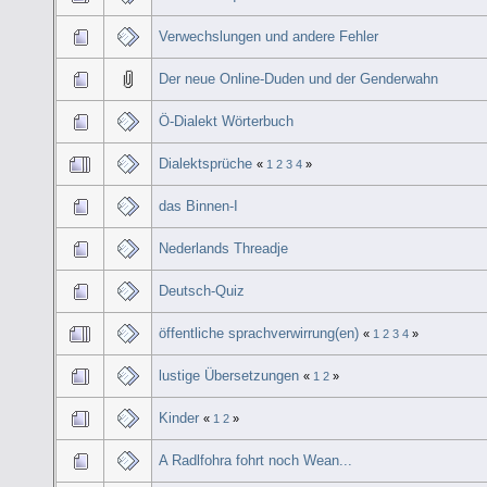
Verwechslungen und andere Fehler
Der neue Online-Duden und der Genderwahn
Ö-Dialekt Wörterbuch
Dialektsprüche
«
1
2
3
4
»
das Binnen-I
Nederlands Threadje
Deutsch-Quiz
öffentliche sprachverwirrung(en)
«
1
2
3
4
»
lustige Übersetzungen
«
1
2
»
Kinder
«
1
2
»
A Radlfohra fohrt noch Wean...