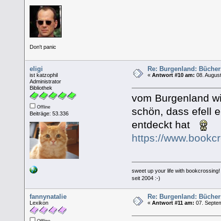
Don't panic
eligi
Re: Burgenland: Büche
ist katzophil
«
Antwort #10 am:
08. August
Administrator
Bibliothek
vom Burgenland wis
Offline
schön, dass efell 
Beiträge: 53.336
entdeckt hat
https://www.bookc
sweet up your life with bookcrossing!
seit 2004 :-)
fannynatalie
Re: Burgenland: Büche
Lexikon
«
Antwort #11 am:
07. Septem
Offline