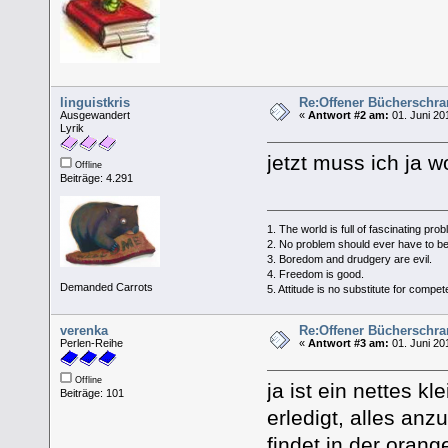
linguistkris
Re:Offener Bücherschra
Ausgewandert
«
Antwort #2 am:
01. Juni 20
Lyrik
jetzt muss ich ja 
Offline
Beiträge: 4.291
1. The world is full of fascinating pro
2. No problem should ever have to be
3. Boredom and drudgery are evil.
4. Freedom is good.
Demanded Carrots
5. Attitude is no substitute for compe
verenka
Re:Offener Bücherschra
Perlen-Reihe
«
Antwort #3 am:
01. Juni 20
Offline
ja ist ein nettes k
Beiträge: 101
erledigt, alles an
findet in der oran