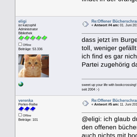
eligi
Re:Offener Bücherschra
ist katzophil
«
Antwort #4 am:
01. Juni 20
Administrator
Bibliothek
dass jetzt im Burg
Offline
toll, weniger gefäll
Beiträge: 53.336
ich find es gar ni
Partei zugehörig da
sweet up your life with bookcrossing!
seit 2004 :-)
verenka
Re:Offener Bücherschra
Perlen-Reihe
«
Antwort #5 am:
11. Juni 20
Offline
@eligi: ich glaub 
Beiträge: 101
den offenen büchers
auch nichts mit bo