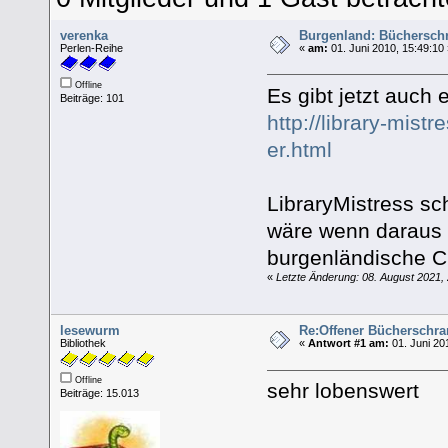
verenka
Burgenland: Büchersch
Perlen-Reihe
«
am:
01. Juni 2010, 15:49:10
Offline
Es gibt jetzt auch
Beiträge: 101
http://library-mist
er.html
LibraryMistress sc
wäre wenn daraus e
burgenländische C
«
Letzte Änderung: 08. August 2021, 2
lesewurm
Re:Offener Bücherschra
Bibliothek
«
Antwort #1 am:
01. Juni 20
Offline
sehr lobenswert
Beiträge: 15.013