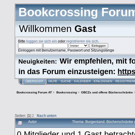
Bookcrossing Foru
Willkommen
Gast
Bitte
loggen sie sich ein
oder
registrieren sie sich
.
Einloggen mit Benutzername, Passwort und Sitzungslänge
Wir empfehlen, mit 
Neuigkeiten:
in das Forum einzusteigen:
https
ÜBERSICHT
HILFE
SUCHE
KALENDER
EINLOGGEN
REGISTRIER
Bookcrossing Forum AT
>
Bookcrossing
>
OBCZs und offene Bücherschränke
Seiten: [
1
]
2
Nach unten
Autor
Thema: Burgenland: Bücherschränke 
0 Mitglieder und 1 Gast betrach