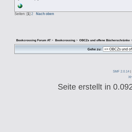
Seiten: [
1
]
2
Nach oben
Bookcrossing Forum AT
>
Bookcrossing
>
OBCZs und offene Bücherschränke
Gehe zu:
SMF 2.0.14
|
X
Seite erstellt in 0.