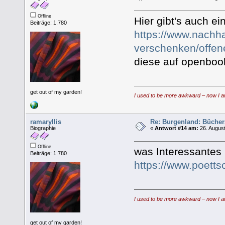
Offline
Hier gibt's auch ei
Beiträge: 1.780
https://www.nachha
verschenken/offen
diese auf openboo
get out of my garden!
I used to be more awkward – now I a
ramaryllis
Re: Burgenland: Büche
Biographie
«
Antwort #14 am:
26. August
Offline
was Interessantes
Beiträge: 1.780
https://www.poetts
I used to be more awkward – now I a
get out of my garden!