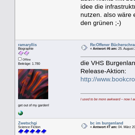
idee die infrastru
nutzen. also wäre
den grünen ;-)
ramaryllis
Re:Offener Bücherschra
Biographie
«
Antwort #6 am:
25. August 
Offline
die VHS Burgenlan
Beiträge: 1.780
Release-Aktion:
http://www.bookcr
I used to be more awkward – now I a
get out of my garden!
Zwetschgi
bc im burgenland
Science Fiction
«
Antwort #7 am:
04. März 20