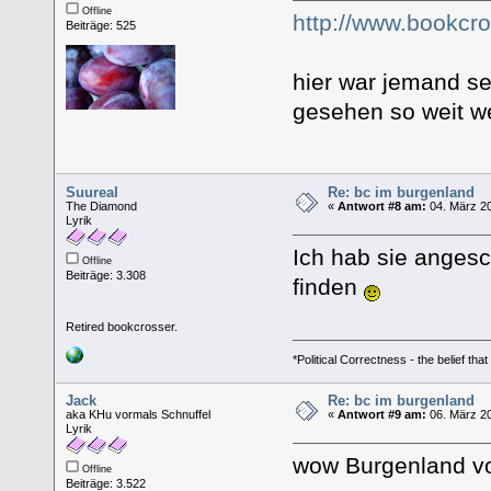
Offline
http://www.bookcr
Beiträge: 525
hier war jemand se
gesehen so weit weg
Suureal
Re: bc im burgenland
The Diamond
«
Antwort #8 am:
04. März 20
Lyrik
Ich hab sie anges
Offline
Beiträge: 3.308
finden
Retired bookcrosser.
*Political Correctness - the belief tha
Jack
Re: bc im burgenland
aka KHu vormals Schnuffel
«
Antwort #9 am:
06. März 20
Lyrik
wow Burgenland v
Offline
Beiträge: 3.522