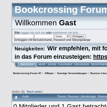
Bookcrossing Foru
Willkommen
Gast
Bitte
loggen sie sich ein
oder
registrieren sie sich
.
Einloggen mit Benutzername, Passwort und Sitzungslänge
Wir empfehlen, mit 
Neuigkeiten:
in das Forum einzusteigen:
https
ÜBERSICHT
HILFE
SUCHE
KALENDER
EINLOGGEN
REGISTRIER
Bookcrossing Forum AT
>
Offtopic
>
Sonstige Veranstaltungen
>
Rauriser Liter
Seiten: [
1
]
Nach unten
Autor
Thema: Rauriser Literaturtage (Geles
0 Mitglieder und 1 Gast betrach