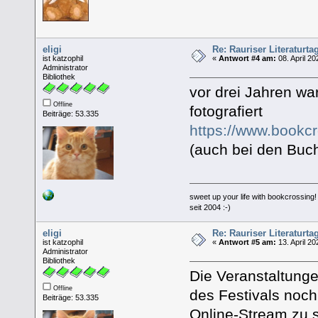
eligi
Re: Rauriser Literaturta
ist katzophil
«
Antwort #4 am:
08. April 20
Administrator
Bibliothek
vor drei Jahren wa
Offline
fotografiert
Beiträge: 53.335
https://www.bookc
(auch bei den Buch
sweet up your life with bookcrossing!
seit 2004 :-)
eligi
Re: Rauriser Literaturta
ist katzophil
«
Antwort #5 am:
13. April 20
Administrator
Bibliothek
Die Veranstaltunge
Offline
des Festivals noc
Beiträge: 53.335
Online-Stream zu 