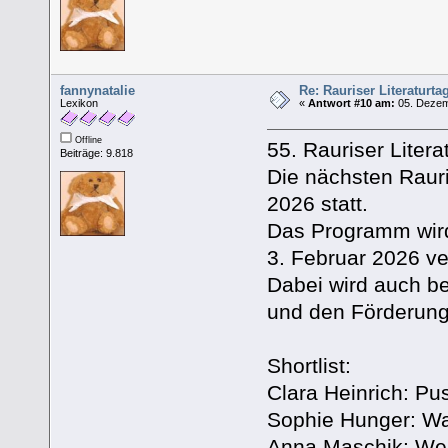
fannynatalie
Re: Rauriser Literaturta
Lexikon
«
Antwort #10 am:
05. Dezem
Offline
55. Rauriser Litera
Beiträge: 9.818
Die nächsten Rauri
2026 statt.
Das Programm wird
3. Februar 2026 ver
Dabei wird auch be
und den Förderungs
Shortlist:
Clara Heinrich: Pu
Sophie Hunger: Wa
Anna Maschik: Wen