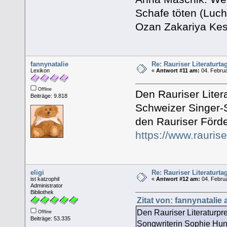
Schafe töten (Luch
Ozan Zakariya Kes
fannynatalie
Re: Rauriser Literaturta
Lexikon
«
Antwort #11 am:
04. Februa
Offline
Den Rauriser Liter
Beiträge: 9.818
Schweizer Singer-
den Rauriser Förde
https://www.rauriser
eligi
Re: Rauriser Literaturta
ist katzophil
«
Antwort #12 am:
04. Februa
Administrator
Bibliothek
Zitat von: fannynatalie
Den Rauriser Literaturpr
Offline
Beiträge: 53.335
Songwriterin Sophie Hun