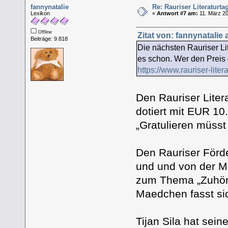
fannynatalie
Re: Rauriser Literaturta
Lexikon
«
Antwort #7 am:
11. März 20
Offline
Zitat von: fannynatalie
Beiträge: 9.818
Die nächsten Rauriser Lit
es schon. Wer den Preis 
https://www.rauriser-litera
Den Rauriser Liter
dotiert mit EUR 10.
„Gratulieren müsst 
Den Rauriser Förd
und und von der Ma
zum Thema „Zuhören
Maedchen fasst si
Tijan Sila hat sei