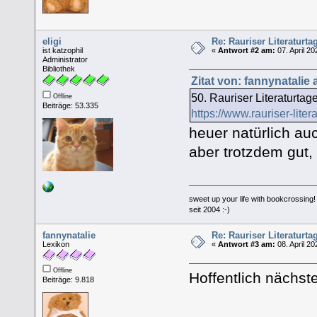
eligi
Re: Rauriser Literaturta
ist katzophil
«
Antwort #2 am:
07. April 20
Administrator
Bibliothek
Zitat von: fannynatalie 
50. Rauriser Literaturtag
Offline
Beiträge: 53.335
https://www.rauriser-litera
heuer natürlich au
aber trotzdem gut,
sweet up your life with bookcrossing!
seit 2004 :-)
fannynatalie
Re: Rauriser Literaturta
Lexikon
«
Antwort #3 am:
08. April 20
Offline
Hoffentlich nächst
Beiträge: 9.818