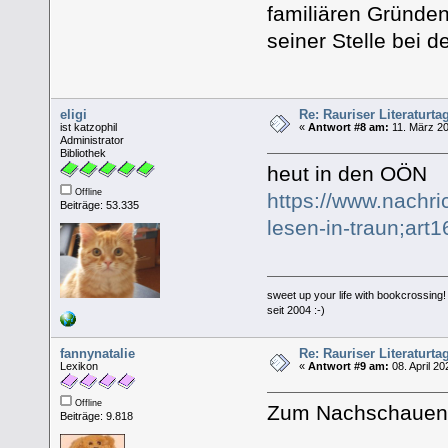
familiären Gründen 
seiner Stelle bei d
eligi
Re: Rauriser Literaturta
ist katzophil
«
Antwort #8 am:
11. März 20
Administrator
Bibliothek
heut in den OÖN
Offline
https://www.nachri
Beiträge: 53.335
lesen-in-traun;art
sweet up your life with bookcrossing!
seit 2004 :-)
fannynatalie
Re: Rauriser Literaturta
Lexikon
«
Antwort #9 am:
08. April 20
Offline
Zum Nachschauen
Beiträge: 9.818