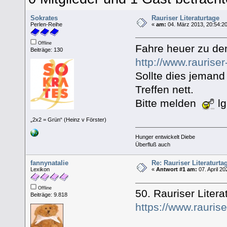
Sokrates
Rauriser Literaturtage
Perlen-Reihe
«
am:
04. März 2013, 20:54:20
Offline
Fahre heuer zu den 
Beiträge: 130
http://www.raurise
Sollte dies jeman
Treffen nett.
Bitte melden
lg
„2x2 = Grün“ (Heinz v Förster)
Hunger entwickelt Diebe
Überfluß auch
fannynatalie
Re: Rauriser Literaturta
Lexikon
«
Antwort #1 am:
07. April 20
Offline
50. Rauriser Liter
Beiträge: 9.818
https://www.rauriser