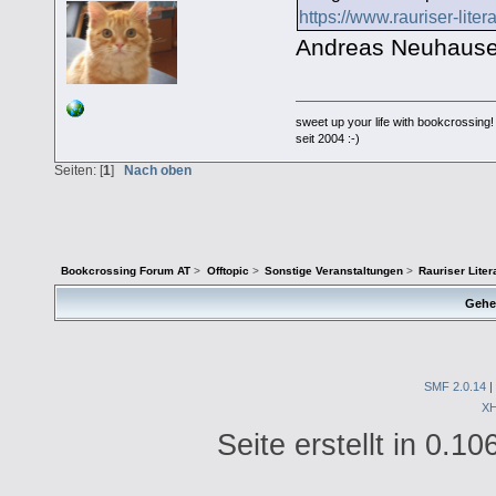
https://www.rauriser-litera
Andreas Neuhauser
sweet up your life with bookcrossing!
seit 2004 :-)
Seiten: [
1
]
Nach oben
Bookcrossing Forum AT
>
Offtopic
>
Sonstige Veranstaltungen
>
Rauriser Liter
Gehe
SMF 2.0.14
|
X
Seite erstellt in 0.