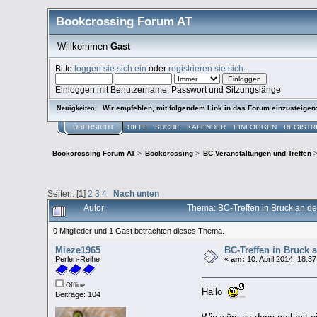
Bookcrossing Forum AT
Willkommen
Gast
Bitte
loggen sie sich ein
oder
registrieren sie sich
.
Einloggen mit Benutzername, Passwort und Sitzungslänge
Wir empfehlen, mit folgendem Link in das Forum einzusteigen
Neuigkeiten:
ÜBERSICHT
HILFE
SUCHE
KALENDER
EINLOGGEN
REGISTR
Bookcrossing Forum AT
>
Bookcrossing
>
BC-Veranstaltungen und Treffen
Seiten: [
1
]
2
3
4
Nach unten
Autor
Thema: BC-Treffen in Bruck an d
0 Mitglieder und 1 Gast betrachten dieses Thema.
Mieze1965
BC-Treffen in Bruck 
Perlen-Reihe
«
am:
10. April 2014, 18:37
Offline
Hallo
Beiträge: 104