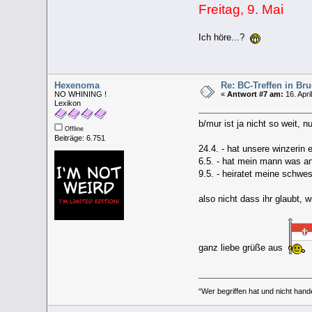
Freitag, 9. Mai
Ich höre...?
Hexenoma
Re: BC-Treffen in Br
NO WHINING !
«
Antwort #7 am:
16. Apri
Lexikon
b/mur ist ja nicht so weit, nu
Offline
Beiträge: 6.751
24.4. - hat unsere winzerin
6.5. - hat mein mann was an
9.5. - heiratet meine schwes
also nicht dass ihr glaubt, w
ganz liebe grüße aus
“Wer begriffen hat und nicht handel