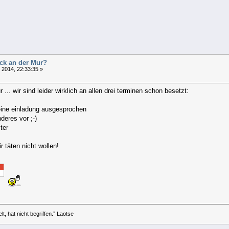
uck an der Mur?
l 2014, 22:33:35 »
r ... wir sind leider wirklich an allen drei terminen schon besetzt:
 eine einladung ausgesprochen
deres vor ;-)
ter
ir täten nicht wollen!
t, hat nicht begriffen.” Laotse