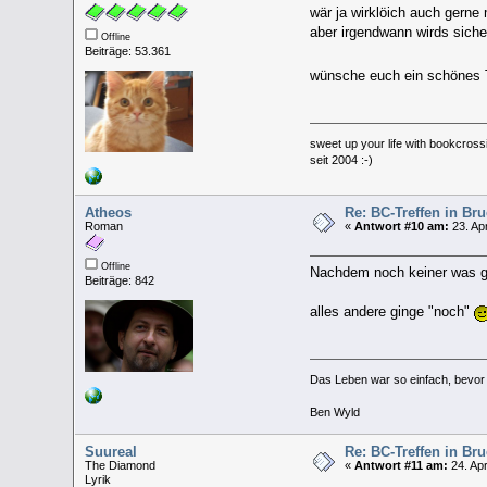
wär ja wirklöich auch gerne
aber irgendwann wirds siche
Offline
Beiträge: 53.361
wünsche euch ein schönes T
sweet up your life with bookcross
seit 2004 :-)
Atheos
Re: BC-Treffen in Br
Roman
«
Antwort #10 am:
23. Apr
Offline
Nachdem noch keiner was ges
Beiträge: 842
alles andere ginge "noch"
Das Leben war so einfach, bevor w
Ben Wyld
Suureal
Re: BC-Treffen in Br
The Diamond
«
Antwort #11 am:
24. Apr
Lyrik