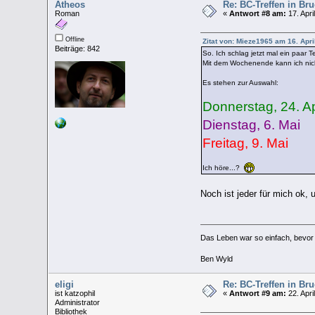
Atheos
Re: BC-Treffen in Br
Roman
«
Antwort #8 am:
17. Apri
Offline
Zitat von: Mieze1965 am 16. Apri
Beiträge: 842
So. Ich schlag jetzt mal ein paar 
Mit dem Wochenende kann ich nich
Es stehen zur Auswahl:
Donnerstag, 24. Ap
Dienstag, 6. Mai
Freitag, 9. Mai
Ich höre...?
Noch ist jeder für mich ok, 
Das Leben war so einfach, bevor w
Ben Wyld
eligi
Re: BC-Treffen in Br
ist katzophil
«
Antwort #9 am:
22. Apri
Administrator
Bibliothek