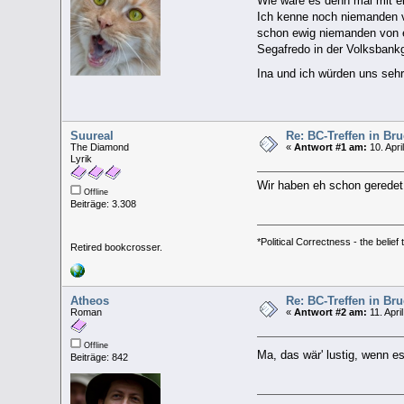
Wie wäre es denn mal mit e
Ich kenne noch niemanden 
schon ewig niemanden von e
Segafredo in der Volksbankga
Ina und ich würden uns seh
Suureal
Re: BC-Treffen in Br
The Diamond
«
Antwort #1 am:
10. Apri
Lyrik
Wir haben eh schon geredet
Offline
Beiträge: 3.308
*Political Correctness - the belief
Retired bookcrosser.
Atheos
Re: BC-Treffen in Br
Roman
«
Antwort #2 am:
11. Apri
Offline
Ma, das wär' lustig, wenn e
Beiträge: 842