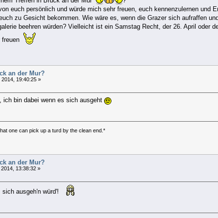
inem Treffen in Bruck an der Mur
?
von euch persönlich und würde mich sehr freuen, euch kennenzulernen und 
uch zu Gesicht bekommen. Wie wäre es, wenn die Grazer sich aufraffen un
lerie beehren würden? Vielleicht ist ein Samstag Recht, der 26. April oder de
r freuen
uck an der Mur?
l 2014, 19:40:25 »
, ich bin dabei wenn es sich ausgeht
 that one can pick up a turd by the clean end.*
uck an der Mur?
l 2014, 13:38:32 »
s sich ausgeh'n würd'!