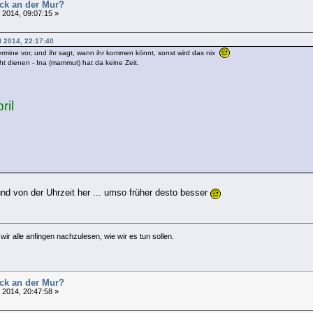
uck an der Mur?
l 2014, 09:07:15 »
l 2014, 22:17:40
Termine vor, und ihr sagt, wann ihr kommen könnt, sonst wird das nix
t dienen - Ina (mammut) hat da keine Zeit.
ril
und von der Uhrzeit her ... umso früher desto besser
ir alle anfingen nachzulesen, wie wir es tun sollen.
uck an der Mur?
l 2014, 20:47:58 »