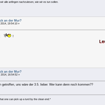
ir alle anfingen nachzulesen, wie wir es tun sollen.
uck an der Mur?
l 2014, 19:54:10 »
rt
!
Leutl´n, 
uck an der Mur?
l 2014, 16:54:52 »
en getroffen, uns wäre der 3.5. lieber. Wer kann denn noch kommen??
 that one can pick up a turd by the clean end.*