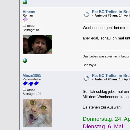
Atheos
Re: BC-Treffen in Br
Roman
«
Antwort #5 am:
14. Apri
Offline
Wochenende geht bei mir i
Beiträge: 842
aber egal, schau ich mal u
Das Leben war so einfach, bevor w
Ben Wyld
Mieze1965
Re: BC-Treffen in Br
Perlen-Reihe
«
Antwort #6 am:
16. Apri
Offline
So. Ich schlag jetzt mal ei
Beiträge: 104
Mit dem Wochenende kann ic
Es stehen zur Auswahl:
Donnerstag, 24. Apr
Dienstag, 6. Mai