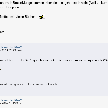
 mal nach Bruck/Mur gekommen, aber diesmal gehts noch nicht (April zu kurzfr
r mal klappen
reffen mit vielen Büchern!
ing!
uck an der Mur?
il 2014, 20:49:54 »
agt hat . . . der 24.4. geht bei mir jetzt nicht mehr - muss morgen nach Kär
ir alle anfingen nachzulesen, wie wir es tun sollen.
uck an der Mur?
il 2014, 16:19:35 »