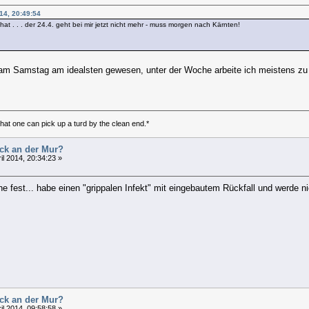
014, 20:49:54
 . . . der 24.4. geht bei mir jetzt nicht mehr - muss morgen nach Kärnten!
n am Samstag am idealsten gewesen, unter der Woche arbeite ich meistens zu
 that one can pick up a turd by the clean end.*
uck an der Mur?
il 2014, 20:34:23 »
e fest... habe einen "grippalen Infekt" mit eingebautem Rückfall und werde n
uck an der Mur?
il 2014, 09:58:58 »