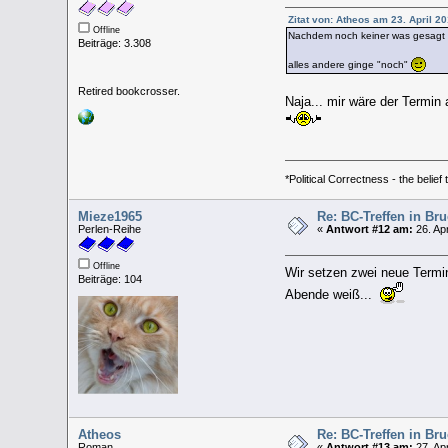
Zitat von: Atheos am 23. April 2
Offline
Nachdem noch keiner was gesagt hat
Beiträge: 3.308
alles andere ginge "noch"
Retired bookcrosser.
Naja... mir wäre der Termi
*Political Correctness - the belief
Mieze1965
Re: BC-Treffen in Br
Perlen-Reihe
«
Antwort #12 am:
26. Apr
Offline
Wir setzen zwei neue Termin
Beiträge: 104
Abende weiß...
Atheos
Re: BC-Treffen in Br
Roman
«
Antwort #13 am:
27. Apr