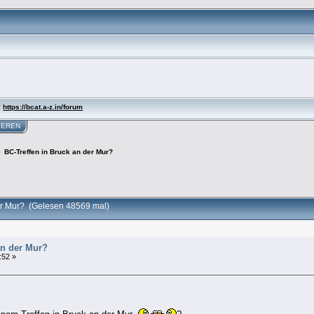
:
https://bcat.a-z.in/forum
IEREN
>
BC-Treffen in Bruck an der Mur?
er Mur? (Gelesen 48569 mal)
an der Mur?
:52 »