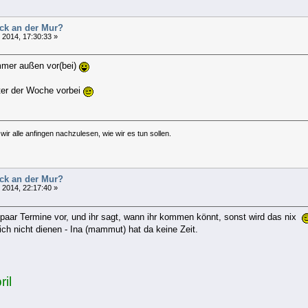
uck an der Mur?
l 2014, 17:30:33 »
mmer außen vor(bei)
nter der Woche vorbei
ir alle anfingen nachzulesen, wie wir es tun sollen.
uck an der Mur?
l 2014, 22:17:40 »
n paar Termine vor, und ihr sagt, wann ihr kommen könnt, sonst wird das nix
h nicht dienen - Ina (mammut) hat da keine Zeit.
il