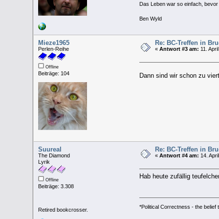
Das Leben war so einfach, bevor w
Ben Wyld
Mieze1965
Re: BC-Treffen in Br
Perlen-Reihe
«
Antwort #3 am:
11. Apri
Offline
Beiträge: 104
Dann sind wir schon zu vie
Suureal
Re: BC-Treffen in Br
The Diamond
«
Antwort #4 am:
14. Apri
Lyrik
Hab heute zufällig teufelch
Offline
Beiträge: 3.308
*Political Correctness - the belief
Retired bookcrosser.