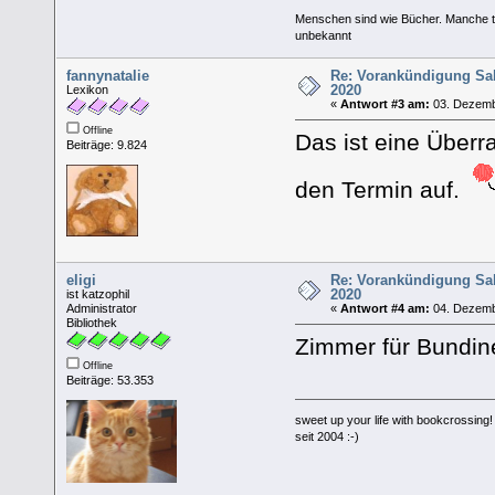
Menschen sind wie Bücher. Manche tä
unbekannt
fannynatalie
Re: Vorankündigung Sa
2020
Lexikon
«
Antwort #3 am:
03. Dezemb
Offline
Das ist eine Überr
Beiträge: 9.824
den Termin auf.
eligi
Re: Vorankündigung Sa
2020
ist katzophil
Administrator
«
Antwort #4 am:
04. Dezemb
Bibliothek
Zimmer für Bundine
Offline
Beiträge: 53.353
sweet up your life with bookcrossing!
seit 2004 :-)