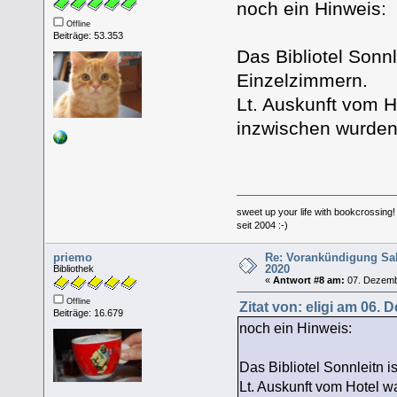
noch ein Hinweis:
Offline
Beiträge: 53.353
Das Bibliotel Sonnl
Einzelzimmern.
Lt. Auskunft vom H
inzwischen wurden
sweet up your life with bookcrossing!
seit 2004 :-)
priemo
Re: Vorankündigung Sa
2020
Bibliothek
«
Antwort #8 am:
07. Dezembe
Offline
Zitat von: eligi am 06.
Beiträge: 16.679
noch ein Hinweis:
Das Bibliotel Sonnleitn i
Lt. Auskunft vom Hotel w