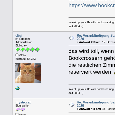
https://www.bookc
sweet up your life with bookcrossing!
seit 2004 :-)
eligi
Re: Vorankündigung Sa
2020
ist katzophil
Administrator
«
Antwort #10 am:
12. Dezem
Bibliothek
das wird toll, we
Offline
Bookcrossern geh
Beiträge: 53.353
die restlichen Zi
reserviert werden
sweet up your life with bookcrossing!
seit 2004 :-)
mysticcat
Re: Vorankündigung Sa
2020
Biographie
«
Antwort #11 am:
03. Februa
Offline