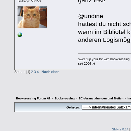
ganz fest!
Beiträge: 53.353
@undine
hattest du nicht s
wenn im Bibliotel k
anderen Logismögl
sweet up your life with bookcrossing!
seit 2004 :-)
Seiten: [
1
]
2
3
4
Nach oben
Bookcrossing Forum AT
>
Bookcrossing
>
BC-Veranstaltungen und Treffen
>
in
Gehe zu:
SMF 2.0.14
|