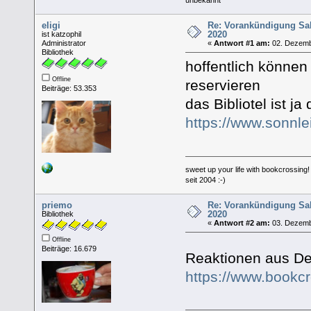
eligi
Re: Vorankündigung Sa
2020
ist katzophil
Administrator
«
Antwort #1 am:
02. Dezemb
Bibliothek
hoffentlich können
Offline
reservieren
Beiträge: 53.353
das Bibliotel ist 
https://www.sonnlei
sweet up your life with bookcrossing!
seit 2004 :-)
priemo
Re: Vorankündigung Sa
2020
Bibliothek
«
Antwort #2 am:
03. Dezemb
Offline
Beiträge: 16.679
Reaktionen aus D
https://www.bookc