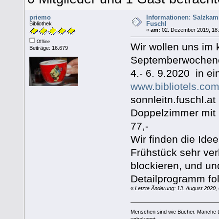
priemo
Informationen: Salzkam
Fuschl
Bibliothek
«
am:
02. Dezember 2019, 18:
Offline
Wir wollen uns im
Beiträge: 16.679
Septemberwochen
4.- 6. 9.2020 in e
www.bibliotels.co
sonnleitn.fuschl.at
Doppelzimmer mit 
77,-
Wir finden die Id
Frühstück sehr ve
blockieren, und und
Detailprogramm fol
«
Letzte Änderung: 13. August 2020,
Menschen sind wie Bücher. Manche tä
unbekannt