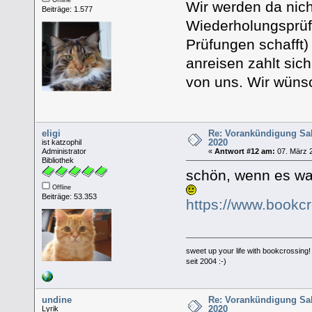
Wir werden da nich
Beiträge: 1.577
Wiederholungsprüf
Prüfungen schafft)
anreisen zahlt sich
von uns. Wir wüns
eligi
Re: Vorankündigung Sa
2020
ist katzophil
Administrator
«
Antwort #12 am:
07. März 2
Bibliothek
schön, wenn es was
Offline
Beiträge: 53.353
https://www.bookc
sweet up your life with bookcrossing!
seit 2004 :-)
undine
Re: Vorankündigung Sa
2020
Lyrik