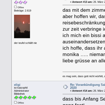
«
Antwort #13 am:
26. März 2
Offline
das mit dem zimmer
Beiträge: 2.619
aber hoffen wir, d
reisebeschränkung
zur zeit verbringe
ich mich ein bissi 
auseinandersetz
der teufel schläft nie
ich hoffe, dass ih
monika ….. nieman
liebe grüsse an al
es mag sein, dass gott nicht würfelt, 
eligi
Re: Vorankündigung Sa
2020
ist katzophil
Administrator
«
Antwort #14 am:
26. März 2
Bibliothek
dass bis Anfang Sep
Offline