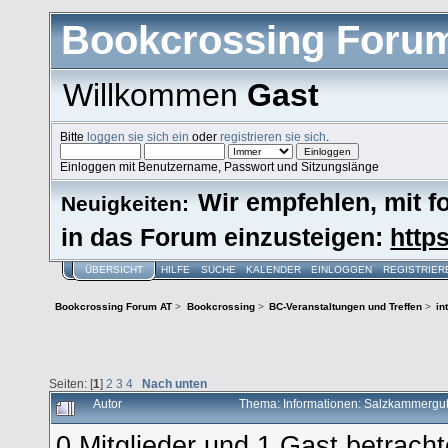
Bookcrossing Foru
Willkommen
Gast
Bitte
loggen sie sich ein
oder
registrieren sie sich
.
Einloggen mit Benutzername, Passwort und Sitzungslänge
Wir empfehlen, mit 
Neuigkeiten:
in das Forum einzusteigen:
https
ÜBERSICHT
HILFE
SUCHE
KALENDER
EINLOGGEN
REGISTRIER
Bookcrossing Forum AT
>
Bookcrossing
>
BC-Veranstaltungen und Treffen
>
in
Seiten: [
1
]
2
3
4
Nach unten
Autor
Thema: Informationen: Salzkammergut
0 Mitglieder und 1 Gast betrach