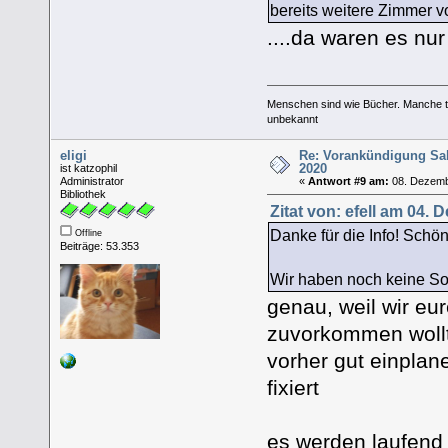
bereits weitere Zimmer 
....da waren es n
Menschen sind wie Bücher. Manche tä
unbekannt
eligi
Re: Vorankündigung Sa
2020
ist katzophil
Administrator
«
Antwort #9 am:
08. Dezemb
Bibliothek
Zitat von: efell am 04.
Danke für die Info! Schö
Offline
Beiträge: 53.353
Wir haben noch keine 
genau, weil wir eu
zuvorkommen wollt
vorher gut einplan
fixiert
es werden laufend