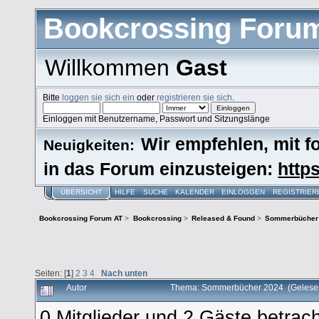
Bookcrossing Foru
Willkommen
Gast
Bitte
loggen sie sich ein
oder
registrieren sie sich
.
Einloggen mit Benutzername, Passwort und Sitzungslänge
Wir empfehlen, mit 
Neuigkeiten:
in das Forum einzusteigen:
https
ÜBERSICHT
HILFE
SUCHE
KALENDER
EINLOGGEN
REGISTRIER
Bookcrossing Forum AT
>
Bookcrossing
>
Released & Found
>
Sommerbücher
Seiten: [
1
]
2
3
4
Nach unten
Autor
Thema: Sommerbücher 2024 (Gelese
0 Mitglieder und 2 Gäste betra