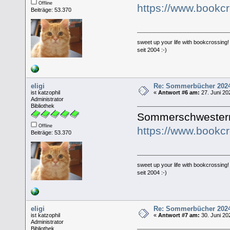
Offline
https://www.bookc
Beiträge: 53.370
sweet up your life with bookcrossing!
seit 2004 :-)
eligi
Re: Sommerbücher 202
ist katzophil
«
Antwort #6 am:
27. Juni 20
Administrator
Bibliothek
Sommerschwester
Offline
https://www.bookc
Beiträge: 53.370
sweet up your life with bookcrossing!
seit 2004 :-)
eligi
Re: Sommerbücher 202
ist katzophil
«
Antwort #7 am:
30. Juni 20
Administrator
Bibliothek