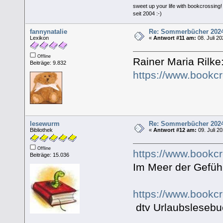
sweet up your life with bookcrossing!
seit 2004 :-)
fannynatalie
Re: Sommerbücher 202
Lexikon
«
Antwort #11 am:
08. Juli 20
Offline
Rainer Maria Rilk
Beiträge: 9.832
https://www.bookc
lesewurm
Re: Sommerbücher 202
Bibliothek
«
Antwort #12 am:
09. Juli 2
Offline
https://www.bookc
Beiträge: 15.036
Im Meer der Gefüh
https://www.bookc
dtv Urlaubslesebu