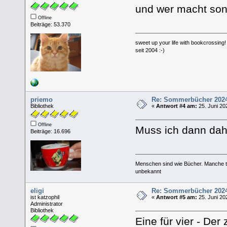
und wer macht son
Offline
Beiträge: 53.370
sweet up your life with bookcrossing!
seit 2004 :-)
priemo
Re: Sommerbücher 202
Bibliothek
«
Antwort #4 am:
25. Juni 20
Offline
Muss ich dann da
Beiträge: 16.696
Menschen sind wie Bücher. Manche tä
unbekannt
eligi
Re: Sommerbücher 202
ist katzophil
«
Antwort #5 am:
25. Juni 20
Administrator
Bibliothek
Eine für vier - De