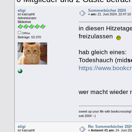
eligi
Sommerbücher 2024
ist katzophil
«
am:
21. Juni 2024, 22:47:10
Administrator
Bibliothek
in diesen Hitzetag
Offline
freizulassen
Beiträge: 53.370
hab gleich eines:
Todeshauch (mid
s
https://www.bookc
wer macht wieder 
sweet up your life with bookcrossing!
seit 2004 :-)
eligi
Re: Sommerbücher 202
ist katzophil
«
Antwort #1 am:
24. Juni 20