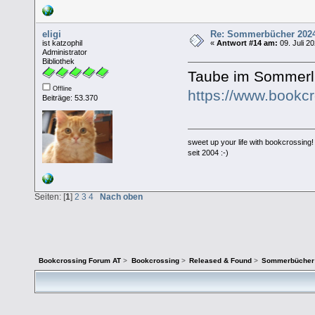
eligi
Re: Sommerbücher 202
ist katzophil
«
Antwort #14 am:
09. Juli 2
Administrator
Bibliothek
Taube im Sommerl
Offline
https://www.bookc
Beiträge: 53.370
sweet up your life with bookcrossing!
seit 2004 :-)
Seiten: [
1
]
2
3
4
Nach oben
Bookcrossing Forum AT
>
Bookcrossing
>
Released & Found
>
Sommerbücher