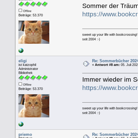
Sommer der Träu
Offline
https://www.bookc
Beiträge: 53.370
sweet up your life with bookcrossing!
seit 2004 :-)
eligi
Re: Sommerbücher 202
ist katzophil
«
Antwort #8 am:
05. Juli 202
Administrator
Bibliothek
Immer wieder im 
Offline
https://www.bookc
Beiträge: 53.370
sweet up your life with bookcrossing!
seit 2004 :-)
priemo
Re: Sommerbücher 202