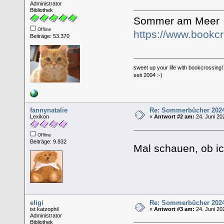
Administrator
Bibliothek
Sommer am Meer
Offline
https://www.bookc
Beiträge: 53.370
sweet up your life with bookcrossing!
seit 2004 :-)
fannynatalie
Re: Sommerbücher 202
Lexikon
«
Antwort #2 am:
24. Juni 20
Offline
Beiträge: 9.832
Mal schauen, ob i
eligi
Re: Sommerbücher 202
ist katzophil
«
Antwort #3 am:
24. Juni 20
Administrator
Bibliothek