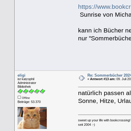
https://www.bookc
Sunrise von Micha
kann ich Bücher 
nur "Sommerbüche
eligi
Re: Sommerbücher 202
ist katzophil
«
Antwort #13 am:
09. Juli 2
Administrator
Bibliothek
natürlich passen 
Offline
Sonne, Hitze, Urlau
Beiträge: 53.370
sweet up your life with bookcrossing!
seit 2004 :-)