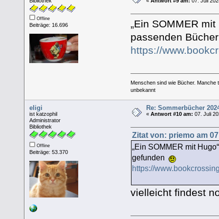
Bibliothek
«
Antwort #9 am:
07. Juli 202
Offline
„Ein SOMMER mit H
Beiträge: 16.696
passenden Büche
https://www.bookc
Menschen sind wie Bücher. Manche tä
unbekannt
eligi
Re: Sommerbücher 202
ist katzophil
«
Antwort #10 am:
07. Juli 2
Administrator
Bibliothek
Zitat von: priemo am 07.
„Ein SOMMER mit Hugo“ w
Offline
Beiträge: 53.370
gefunden
https://www.bookcrossin
vielleicht findest 